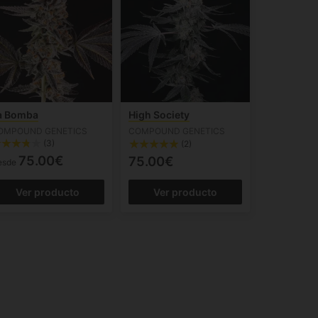
a Bomba
High Society
OMPOUND GENETICS
COMPOUND GENETICS
(3)
(2)
75.00€
75.00€
esde
Ver producto
Ver producto