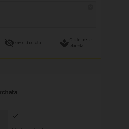
Cuidemos el
Envío
discreto
planeta
rchata
check