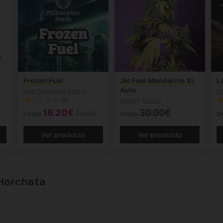
Frozen Fuel
Jet Fuel Mandarine XL
L
Auto
PHILOSOPHER SEEDS
C
(2)
SWEET SEEDS
16.20€
30.00€
Desde
27.00€
Desde
D
Ver producto
Ver producto
Horchata