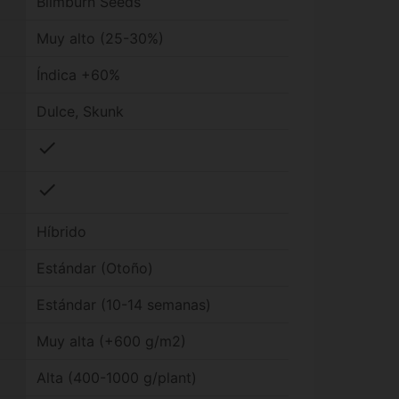
Blimburn Seeds
Muy alto (25-30%)
Índica +60%
Dulce, Skunk
check
check
Híbrido
Estándar (Otoño)
Estándar (10-14 semanas)
Muy alta (+600 g/m2)
Alta (400-1000 g/plant)