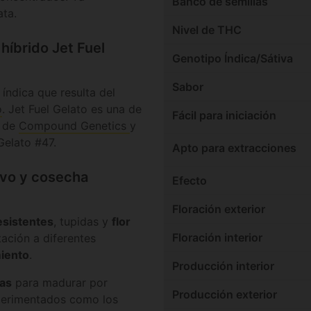
Banco de semillas
ata.
Nivel de THC
híbrido Jet Fuel
Genotipo Índica/Sátiva
Sabor
índica que resulta del
o
. Jet Fuel Gelato es una de
Fácil para iniciación
s de
Compound Genetics
y
elato #47.
Apto para extracciones
ivo y cosecha
Efecto
Floración exterior
esistentes
, tupidas y
flor
Floración interior
ación a diferentes
iento
.
Producción interior
as
para madurar por
Producción exterior
perimentados como los