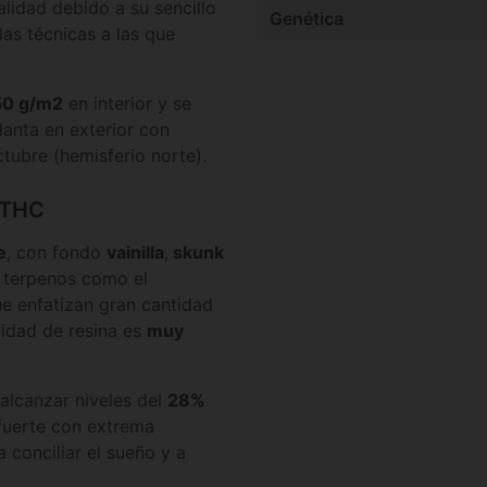
lidad debido a su sencillo
Genética
las técnicas a las que
50 g/m2
en interior y se
lanta en exterior con
tubre (hemisferio norte).
o THC
e
, con fondo
vainilla
,
skunk
 terpenos como el
ue enfatizan gran cantidad
lidad de resina es
muy
 alcanzar niveles del
28%
 fuerte con extrema
 conciliar el sueño y a