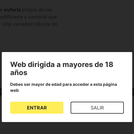
la
euforia
propia de las
 edificante y cerebral que
. Una variedad híbrida de
Web dirigida a mayores de 18
años
Debes ser mayor de edad para acceder a esta página
web
Feminizadas
Indica Sativa
Fácil para iniciación
SCROG o Screen 
ENTRAR
SALIR