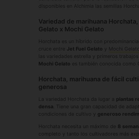
disponibles en Alchimia las semillas Horch
Variedad de marihuana Horchata, 
Gelato x Mochi Gelato
Horchata es un híbrido con predominancia 
cruce entre
Jet Fuel Gelato
y
Mochi Gelat
las variedades estrella y primeros trabajo
Mochi Gelato
es también conocida como G
Horchata, marihuana de fácil cult
generosa
La variedad Horchata da lugar a
plantas r
densa
. Tiene una gran capacidad de adapt
condiciones de cultivo y
generoso rendim
Horchata necesita un máximo de
8 seman
completo y tanto los cultivadores más ex