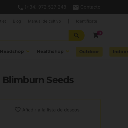
(+34) 972 527 248
Contacto
tlet
Blog
Manual de cultivo
|
Identifícate
search
shopping_cart
Headshop
Healthshop
Outdoor
Indoo
 Blimburn Seeds
Añadir a la lista de deseos