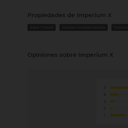
Propiedades de Imperium X
Sabor Tropical
Semillas Fotodependientes
Feminiz
Opiniones sobre Imperium X
5
4
3
2
1