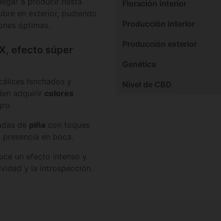
llegar a producir hasta
Floración interior
bre en exterior, pudiendo
Producción interior
ones óptimas.
Producción exterior
X, efecto súper
Genética
cálices hinchados y
Nivel de CBD
den adquirir
colores
ro.
tadas de
piña
con toques
n presencia en boca.
uce un efecto intenso y
vidad y la introspección.