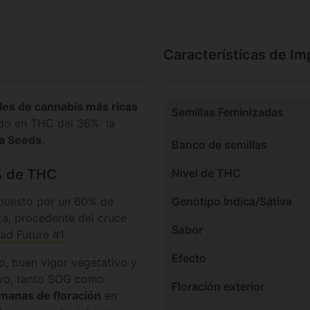
Características de I
des de cannabis más ricas
Semillas Feminizadas
do en THC del 36%: la
a Seeds
.
Banco de semillas
Nivel de THC
% de THC
mpuesto por un 60% de
Genotipo Índica/Sátiva
ca, procedente del cruce
Sabor
ad Future #1
.
Efecto
vo, buen vigor vegetativo y
tivo, tanto SOG como
Floración exterior
manas de floración
en