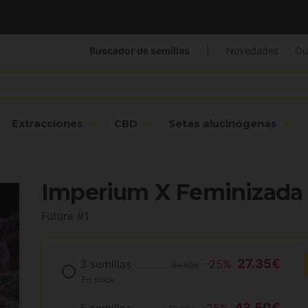
Buscador de semillas
|
Novedades
Ou
Extracciones
CBD
Setas alucinógenas
Imperium X Feminizada 
Future #1
27.35€
3 semillas
-25%
36.50€
En stock
43.50€