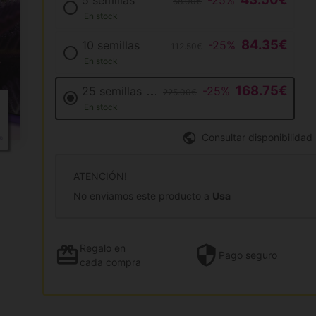
5 semillas
-25%
58.00€
En stock
84.35€
10 semillas
-25%
112.50€
En stock
168.75€
25 semillas
-25%
225.00€
En stock
Consultar disponibilidad
ATENCIÓN!
No enviamos este producto a
Usa
Regalo
en
Pago
seguro
cada compra