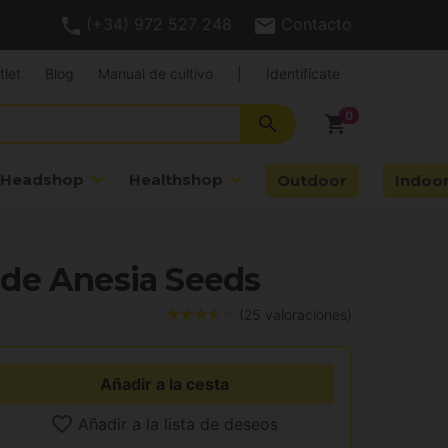
(+34) 972 527 248
Contacto
tlet
Blog
Manual de cultivo
|
Identifícate
search
shopping_cart
Headshop
Healthshop
Outdoor
Indoo
de Anesia Seeds
(25 valoraciones)
Añadir a la cesta
Añadir a la lista de deseos