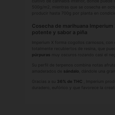
cultivo de cannabis interior, donde puede 
500g/m2, mientras que se cosecha en octu
producir hasta 700g por planta en condici
Cosecha de marihuana Imperium 
potente y sabor a piña
Imperium X forma cogollos carnosos, con 
totalmente recubiertos de resina, que pue
púrpuras
muy oscuros rozando casi el neg
Su perfil de terpenos combina notas afru
amaderados de
sándalo
, dándole una gra
Gracias a su
36% de THC
, Imperium prod
duradero, eufórico y que favorece la creati