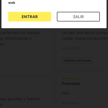
web
ENTRAR
SALIR
Christopher
 perfectas con equipo
Le bajo una estrell porqu
 en Alchimiaweb y
cuidar, buena producción
nó!
24-10-2024
Opinión verificada
Francisco
Feliz
ntas grandes y fuertes,
25-07-2024
do