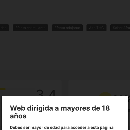
adas
Efecto estimulante
Efecto relajante
Alto THC
Sabor Afr
3.4
68
Web dirigida a mayores de 18
25
de clientes lo reco
años
Reseñas
Debes ser mayor de edad para acceder a esta página