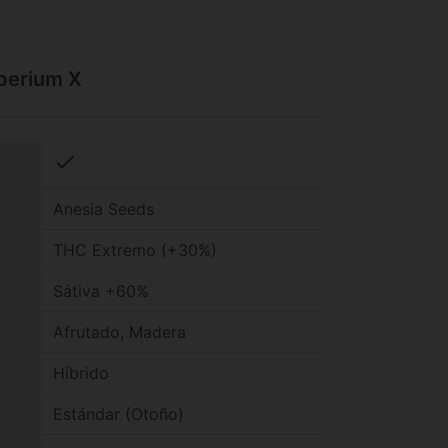
mperium X
check
Anesia Seeds
THC Extremo (+30%)
Sátiva +60%
Afrutado, Madera
Híbrido
Estándar (Otoño)