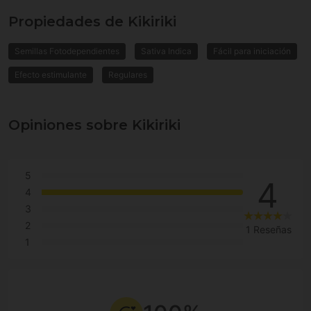
Propiedades de Kikiriki
Semillas Fotodependientes
Sativa Indica
Fácil para iniciación
Efecto estimulante
Regulares
Opiniones sobre Kikiriki
5
4
4
3
2
1 Reseñas
1