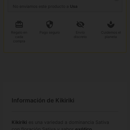
No enviamos este producto a
Usa
Regalo
en
Pago
seguro
Envío
Cuidemos el
cada
discreto
planeta
compra
Información de Kikiriki
Kikiriki
es una variedad a dominancia Sativa
con floración Sativa y sabor
exótico
,