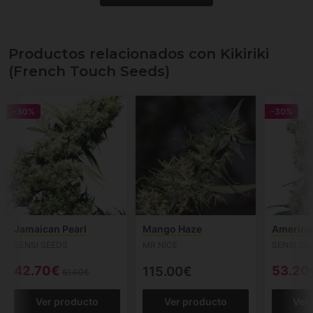
Productos relacionados con Kikiriki
(French Touch Seeds)
-30%
-30%
Jamaican Pearl
Mango Haze
America
SENSI SEEDS
MR NICE
SENSI SE
42.70€
53.20
115.00€
61.00€
Ver producto
Ver producto
Ver