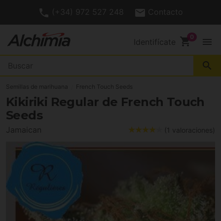
(+34) 972 527 248
Contacto
shopping_cart
menu
Identifícate
search
Semillas de marihuana
French Touch Seeds
Kikiriki Regular de French Touch
Seeds
Jamaican
(1 valoraciones)