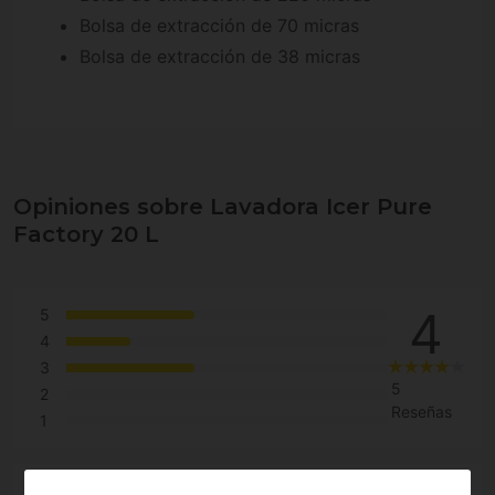
Bolsa de extracción de 70 micras
Bolsa de extracción de 38 micras
Opiniones sobre Lavadora Icer Pure
Factory 20 L
4
5
4
3
5
2
Reseñas
1