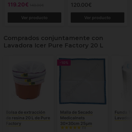
119.20€
120.00€
149.00€
Ver producto
Ver producto
Comprados conjuntamente con
Lavadora Icer Pure Factory 20 L
-10%
Bolsa de extracción
Malla de Secado
Funda T
de resina 20 L de Pure
Medicalnets
Lavador
Factory
30x30cm 25µm
(1)