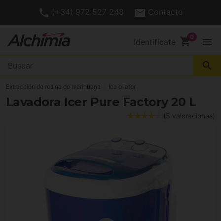
(+34) 972 527 248
Contacto
shopping_cart
menu
Identifícate
search
Extracción de resina de marihuana
Ice o lator
Lavadora Icer Pure Factory 20 L
(5 valoraciones)