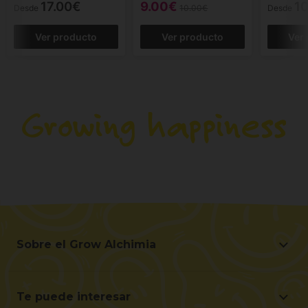
17.00€
9.00€
10
Desde
10.00€
Desde
Ver producto
Ver producto
Ver
Sobre el Grow Alchimia
Sobre el Grow Alchimia
Situación y Contacto
Te puede interesar