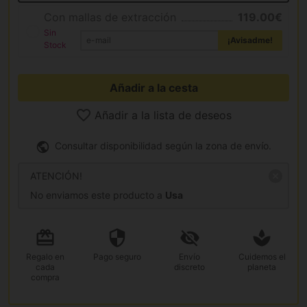
Con mallas de extracción
119.00€
Sin
¡Avisadme!
Stock
Añadir a la cesta
Añadir a la lista de deseos
Consultar disponibilidad según la zona de envío.
ATENCIÓN!
No enviamos este producto a
Usa
Regalo
en
Pago
seguro
Envío
Cuidemos el
cada
discreto
planeta
compra