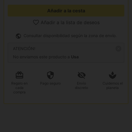
Añadir a la cesta
Añadir a la lista de deseos
Consultar disponibilidad según la zona de envío.
ATENCIÓN!
No enviamos este producto a
Usa
Regalo
en
Pago
seguro
Envío
Cuidemos el
cada
discreto
planeta
compra