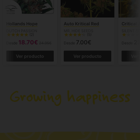
Hollands Hope
Auto Kritical Red
Critical 
DUTCH PASSION
MR. HIDE SEEDS
SILENT S
(2)
(5)
18.70€
7.00€
2
Desde
24.95€
Desde
Desde
Ver producto
Ver producto
Ver