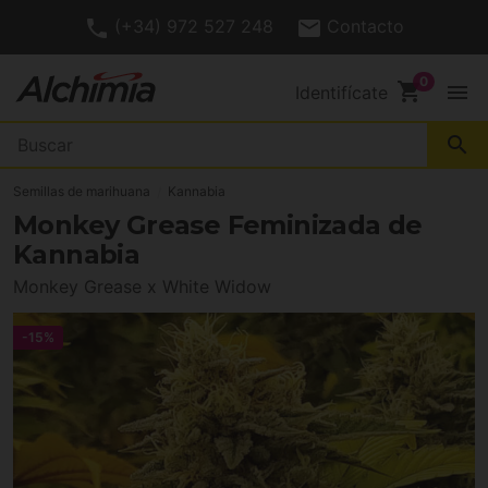
(+34) 972 527 248
Contacto
shopping_cart
menu
Identifícate
search
Semillas de marihuana
Kannabia
Monkey Grease Feminizada de
Kannabia
Monkey Grease x White Widow
-15%