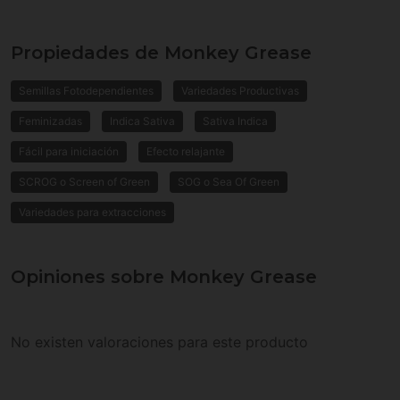
Propiedades de Monkey Grease
Semillas Fotodependientes
Variedades Productivas
Feminizadas
Indica Sativa
Sativa Indica
Fácil para iniciación
Efecto relajante
SCROG o Screen of Green
SOG o Sea Of Green
Variedades para extracciones
Opiniones sobre Monkey Grease
No existen valoraciones para este producto