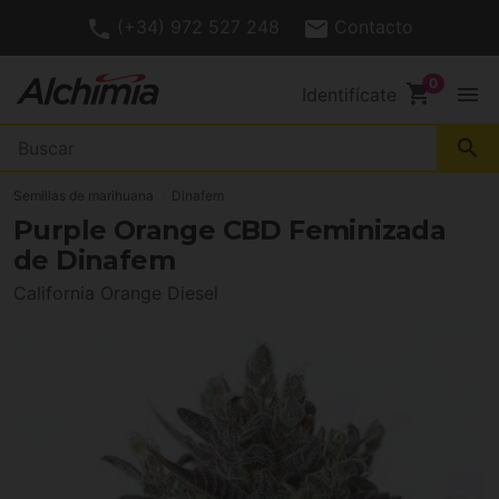
(+34) 972 527 248
Contacto
shopping_cart
menu
Identifícate
search
Semillas de marihuana
Dinafem
Purple Orange CBD Feminizada
de Dinafem
California Orange Diesel