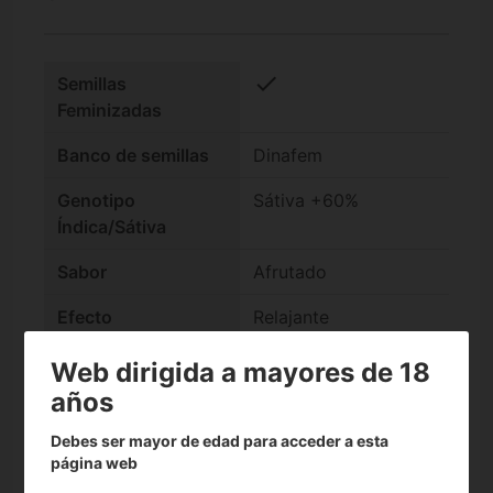
check
Semillas
Feminizadas
Banco de semillas
Dinafem
Genotipo
Sátiva +60%
Índica/Sátiva
Sabor
Afrutado
Efecto
Relajante
Floración exterior
Estándar (Otoño)
Web dirigida a mayores de 18
años
Floración interior
Rápida (-9 semanas)
Debes ser mayor de edad para acceder a esta
Producción interior
Alta (500-600 g/m2)
página web