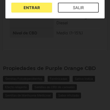
Producción exterior
Media (100-400
g/plant)
ENTRAR
SALIR
Genética
California Orange
Diesel
Nivel de CBD
Medio (1-15%)
Propiedades de Purple Orange CBD
Semillas Fotodependientes
Feminizadas
Sativa Indica
Efecto relajante
Semillas de CBD de cannabis
Semillas de Marihuana Medicinal
Sabor Afrutado