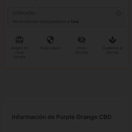
ATENCIÓN!
No enviamos este producto a
Usa
Regalo
en
Pago
seguro
Envío
Cuidemos el
cada
discreto
planeta
compra
Información de Purple Orange CBD