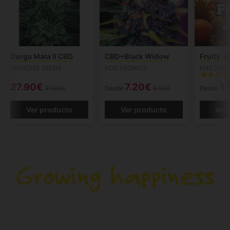
Durga Mata II CBD
CBD+Black Widow
Fruity J
PARADISE SEEDS
POSITRONICS
PHILOSO
27.90€
7.20€
1
31.00€
Desde
8.00€
Desde
Ver producto
Ver producto
Ver