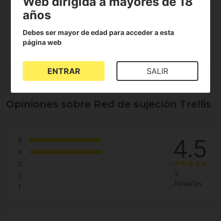
Web dirigida a mayores de 18
Reutilizable
años
Modelo grande de 3 x 9 m
Debes ser mayor de edad para acceder a esta
Modelo pequeño de 1.5 x 4.5 m
página web
ENTRAR
SALIR
Opiniones sobre Red de sujeción Trellis
4.5
5
4
3
2
2
Reseñas
1