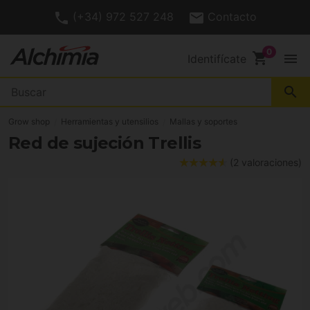
(+34) 972 527 248
Contacto
shopping_cart
menu
Identifícate
search
Grow shop
Herramientas y utensilios
Mallas y soportes
Red de sujeción Trellis
(2 valoraciones)