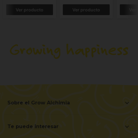
Ver producto
Ver producto
Ver
Sobre el Grow Alchimia
Sobre el Grow Alchimia
Situación y Contacto
Te puede interesar
Ayúdanos a mejorar