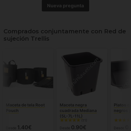
Nueva pregunta
Comprados conjuntamente con Red de
sujeción Trellis
Maceta de tela Root
Maceta negra
Platos 
Pouch
cuadrada Mediana
negros 
(5L-7L-11L)
(11)
1.40€
0.90€
0
Desde
Desde
Desde