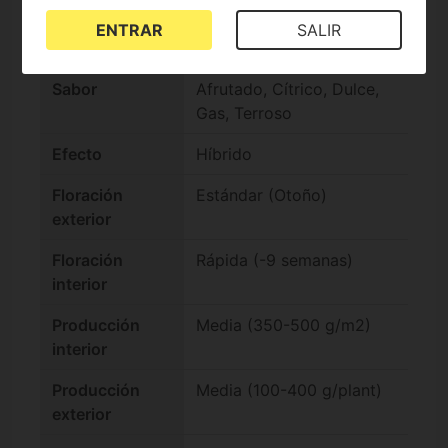
Genotipo
Índica +60%
ENTRAR
SALIR
Índica/Sátiva
Sabor
Afrutado, Cítrico, Dulce,
Gas, Terroso
Efecto
Híbrido
Floración
Estándar (Otoño)
exterior
Floración
Rápida (-9 semanas)
interior
Producción
Media (350-500 g/m2)
interior
Producción
Media (100-400 g/plant)
exterior