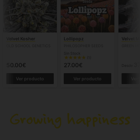
Velvet Kosher
Lollipopz
Velvet 
OLD SCHOOL GENETICS
PHILOSOPHER SEEDS
GREEN H
Sin Stock
(1)
37
50.00€
27.00€
Desde
Ver producto
Ver producto
Ver