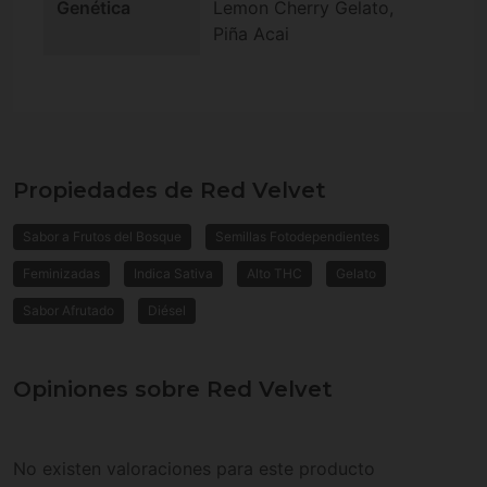
Genética
Lemon Cherry Gelato,
Piña Acai
Propiedades de Red Velvet
Sabor a Frutos del Bosque
Semillas Fotodependientes
Feminizadas
Indica Sativa
Alto THC
Gelato
Sabor Afrutado
Diésel
Opiniones sobre Red Velvet
No existen valoraciones para este producto