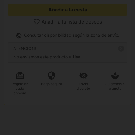
Añadir a la cesta
Añadir a la lista de deseos
Consultar disponibilidad según la zona de envío.
ATENCIÓN!
No enviamos este producto a
Usa
Regalo
en
Pago
seguro
Envío
Cuidemos el
cada
discreto
planeta
compra