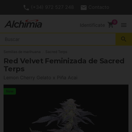
(+34) 972 527 248
Contacto
shopping_cart
menu
Identifícate
search
Semillas de marihuana
Sacred Terps
Red Velvet Feminizada de Sacred
Terps
Lemon Cherry Gelato x Piña Acai
New