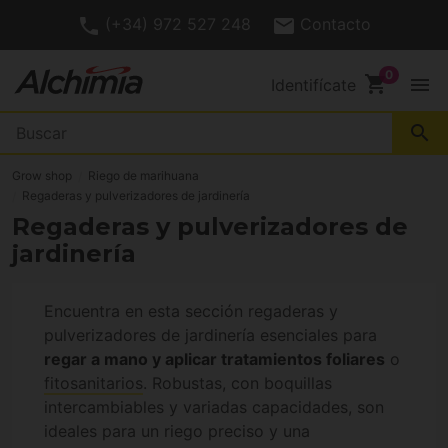
(+34) 972 527 248
Contacto
shopping_cart
menu
Identifícate
search
Grow shop
Riego de marihuana
Regaderas y pulverizadores de jardinería
Regaderas y pulverizadores de
jardinería
Encuentra en esta sección regaderas y
pulverizadores de jardinería esenciales para
regar a mano y aplicar tratamientos foliares
o
fitosanitarios
. Robustas, con boquillas
intercambiables y variadas capacidades, son
ideales para un riego preciso y una