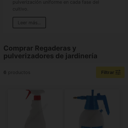
pulverización uniforme en cada fase del
cultivo.
Leer más...
Comprar Regaderas y
pulverizadores de jardinería
tune
6
productos
Filtrar