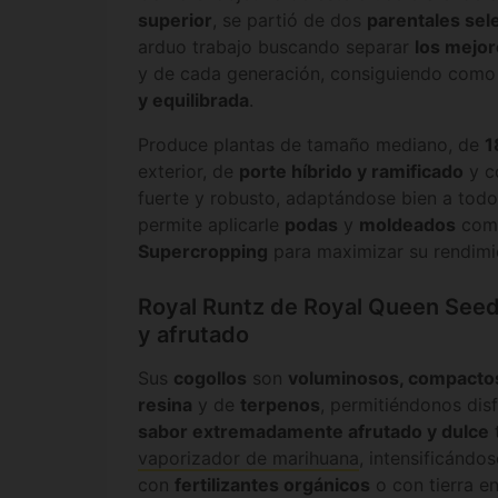
superior
, se partió de dos
parentales sel
arduo trabajo buscando separar
los mejor
y de cada generación, consiguiendo como
y equilibrada
.
Produce plantas de tamaño mediano, de
1
exterior, de
porte híbrido y ramificado
y c
fuerte y robusto, adaptándose bien a todo
permite aplicarle
podas
y
moldeados
com
Supercropping
para maximizar su rendimi
Royal Runtz de Royal Queen Seed
y afrutado
Sus
cogollos
son
voluminosos, compacto
resina
y de
terpenos
, permitiéndonos dis
sabor extremadamente afrutado y dulce
vaporizador de marihuana
, intensificándo
con
fertilizantes orgánicos
o con tierra en