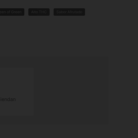
en of Green
Alto THC
Sabor Afrutado
miendan