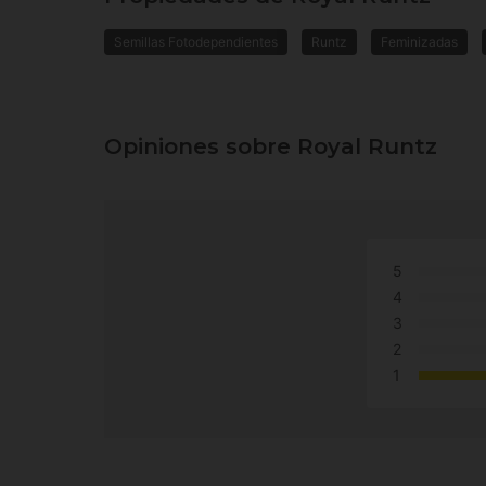
Semillas Fotodependientes
Runtz
Feminizadas
Opiniones sobre Royal Runtz
5
4
3
2
1