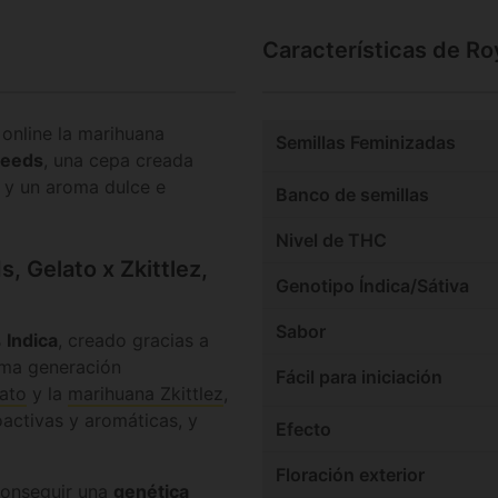
Características de Ro
online la marihuana
Semillas Feminizadas
Seeds
, una cepa creada
y un aroma dulce e
Banco de semillas
Nivel de THC
, Gelato x Zkittlez,
Genotipo Índica/Sátiva
Sabor
 Indica
, creado gracias a
ima generación
Fácil para iniciación
ato
y la
marihuana Zkittlez
,
activas y aromáticas, y
Efecto
Floración exterior
conseguir una
genética