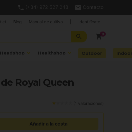
(+34) 972 527 248
Contacto
tlet
Blog
Manual de cultivo
|
Identifícate
search
shopping_cart
Headshop
Healthshop
Outdoor
Indoo
 de Royal Queen
(1 valoraciones)
Añadir a la cesta