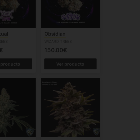
tual
Obsidian
REES
WIZARD TREES
€
150.00€
 producto
Ver producto