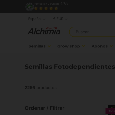
4.7/
Puntuación De Cliente
5
Español
€ EUR
Semillas
Grow shop
Abonos
Semillas Fotodependientes
2256
productos
Ordenar / Filtrar
Con 