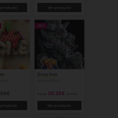
 producto
Ver producto
-25%
ke
Dozy Don
FARM
ANESIA SEEDS
.00€
30.35€
Desde
40.50€
 producto
Ver producto