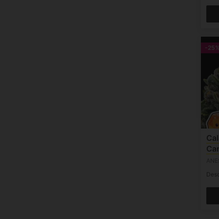
-25
Cal
Ca
ANE
Des