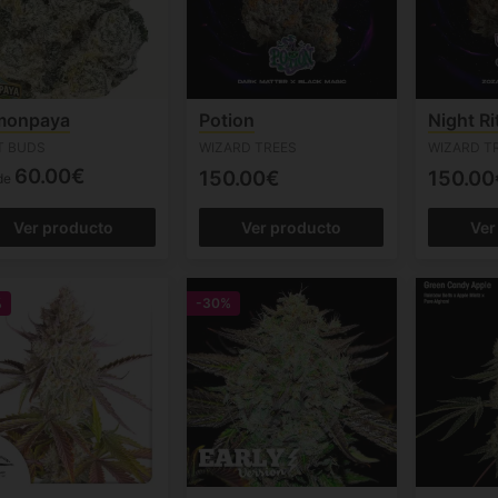
monpaya
Potion
Night Ri
T BUDS
WIZARD TREES
WIZARD T
60.00€
150.00€
150.00
de
Ver producto
Ver producto
Ver
%
-30%