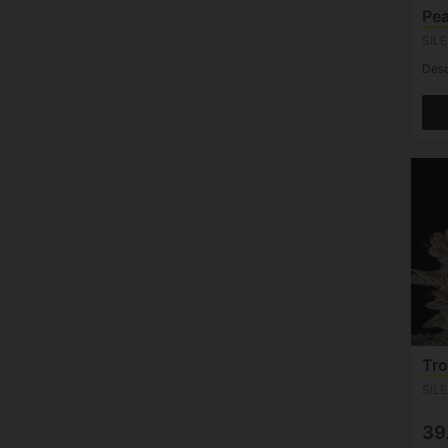
Pe
SIL
Des
Tro
SIL
39