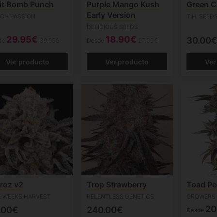
it Bomb Punch
Purple Mango Kush
Green C
Early Version
CH PASSION
T.H. SEED
DELICIOUS SEEDS
29.95€
18.90€
30.00€
de
39.95€
Desde
27.00€
Ver producto
Ver producto
Ver
roz v2
Trop Strawberry
Toad Po
E WEEKS HARVEST
RELENTLESS GENETICS
GROWERS 
20
.00€
240.00€
Desde