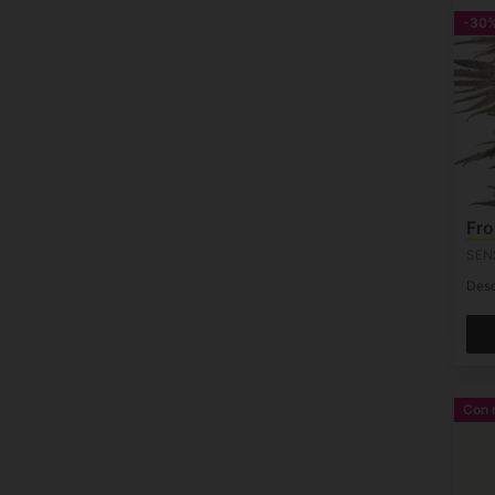
-30
Fro
SEN
Des
Con 