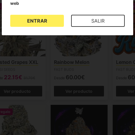
web
%
Con regalo
Con regalo
ENTRAR
SALIR
sted Grapes XXL
Rainbow Melon
Lemon C
SI SEEDS
FAST BUDS
FAST BUD
22.15€
60.00€
60
de
31.70€
Desde
Desde
Ver producto
Ver producto
Ver
regalo