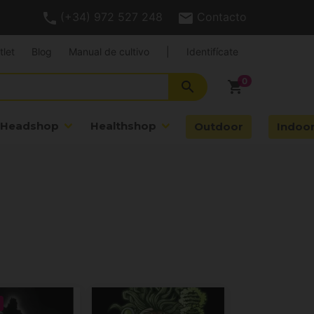
(+34) 972 527 248
Contacto
tlet
Blog
Manual de cultivo
|
Identifícate
search
shopping_cart
Headshop
Healthshop
Outdoor
Indoo