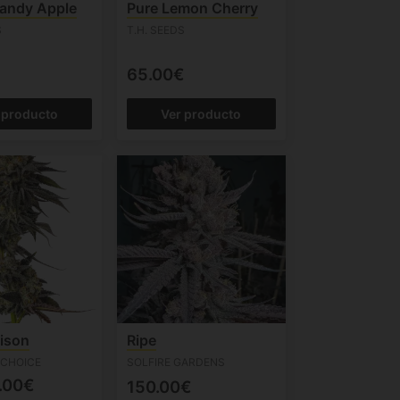
andy Apple
Pure Lemon Cherry
S
T.H. SEEDS
65.00€
 producto
Ver producto
ison
Ripe
CHOICE
SOLFIRE GARDENS
.00€
150.00€