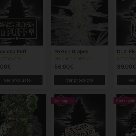
celona Puff
Frozen Grapes
Drizl Pic
DSTOCKERS
IN HOUSE GENETICS
SEEDSTO
.00€
56.00€
39.00€
Ver producto
Ver producto
Ver
Con regalo
Con regalo