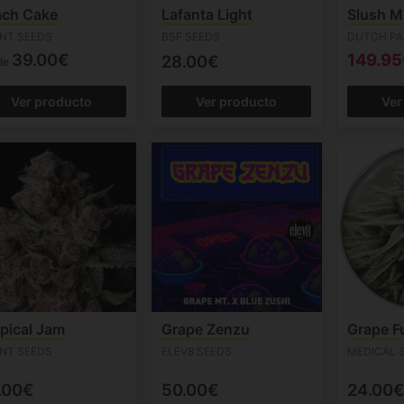
ach Cake
Lafanta Light
Slush M
ENT SEEDS
BSF SEEDS
DUTCH PA
39.00€
149.9
28.00€
de
Ver producto
Ver producto
Ver
pical Jam
Grape Zenzu
Grape F
ENT SEEDS
ELEV8 SEEDS
MEDICAL 
.00€
50.00€
24.00€