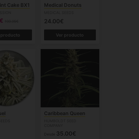
int Cake BX1
Medical Donuts
SSION
MEDICAL SEEDS
5€
24.00€
199.95€
 producto
Ver producto
uel
Caribbean Queen
SEEDS
HUMBOLDT SEED
COMPANY
35.00€
Desde