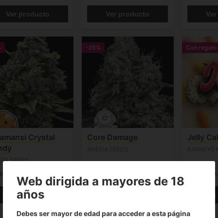
Ver producto
Ver producto
Ver
%
-25%
Con regalo
amansi Crystal
Core Damage
Jelly Ca
ndy
ANESIA SEEDS
BARNEYS 
SIA SEEDS
29.25€
30.00€
15
de
39.00€
Desde
40.00€
Desde
Web dirigida a mayores de 18
años
Ver producto
Ver producto
Ver
Debes ser mayor de edad para acceder a esta página