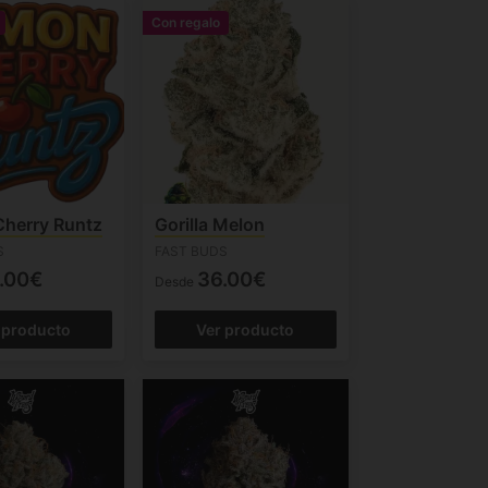
Con regalo
herry Runtz
Gorilla Melon
S
FAST BUDS
.00€
36.00€
Desde
 producto
Ver producto