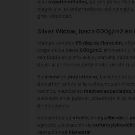
más
experimentados
, ya que posee una
e
plagas y a las enfermedades del cannabis
gran velocidad.
Silver Widow, hasta 600g/m2 en 6
Madura en unos
65 días de floración
, ofr
cogollos de hasta
600g/m2
en interior y 
sembrada en pleno suelo, con una capa de 
da un aspecto casi metalizado, de ahí su 
Su
aroma
es
muy intenso
, haciendo impre
de carbón activo si la cultivamos en interi
vecinos, mezclando
matices especiados, 
persisten en el paladar, sobretodo si la i
de marihuana
.
En cuanto a su
efecto
, es
equilibrado
y
po
agradable sensación de
euforia psicodéli
sensación de
bienestar
.