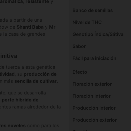
aromática
,
resistente
y
Banco de semillas
ada a partir de una
Nivel de THC
idow
de
Shanti Baba
y
Mr
 la casa de grandes
Genotipo Índica/Sátiva
Sabor
initiva
Fácil para iniciación
 de tuerca a esta genética
Efecto
tividad
, su
producción de
ún más
sencilla de cultivar
.
Floración exterior
nte, que se desarrolla
Floración interior
n
porte híbrido de
antes ramas alrededor de la
Producción interior
Producción exterior
res noveles
como para los