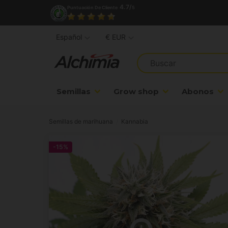
4.7/
Puntuación De Cliente
5
Español
€ EUR
Semillas
Grow shop
Abonos
Semillas de marihuana
Kannabia
-15%