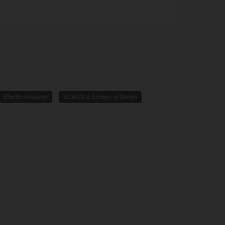
Efecto relajante
SCROG o Screen of Green