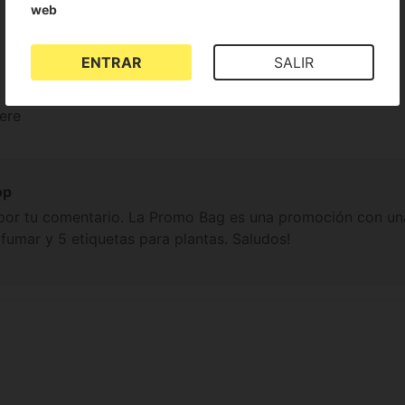
web
ENTRAR
SALIR
ere
op
 por tu comentario. La Promo Bag es una promoción con una
 fumar y 5 etiquetas para plantas. Saludos!