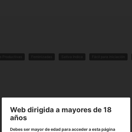
s Productivas
Feminizadas
Sativa Indica
Fácil para iniciación
Web dirigida a mayores de 18
No existen valoraciones para este producto
años
Debes ser mayor de edad para acceder a esta página