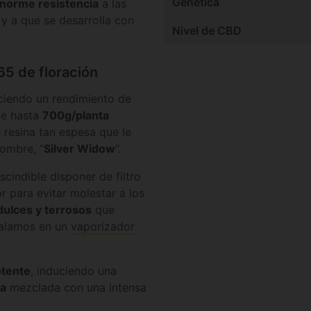
Genética
norme resistencia
a las
, y a que se desarrolla con
Nivel de CBD
5 de floración
eciendo un rendimiento de
de hasta
700g/planta
resina tan espesa que le
nombre, “
Silver Widow
”.
scindible disponer de filtro
or para evitar molestar a los
dulces y terrosos
que
nhalamos en un
vaporizador
tente
, induciendo una
ca
mezclada con una intensa