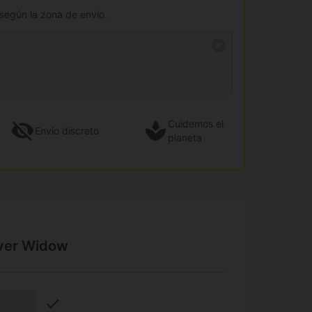
 según la zona de envío.
Cuidemos el
Envío
discreto
planeta
lver Widow
check