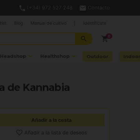
(+34) 972 527 248
Contacto
tlet
Blog
Manual de cultivo
|
Identifícate
search
shopping_cart
Headshop
Healthshop
Outdoor
Indoo
a de Kannabia
Añadir a la cesta
Añadir a la lista de deseos