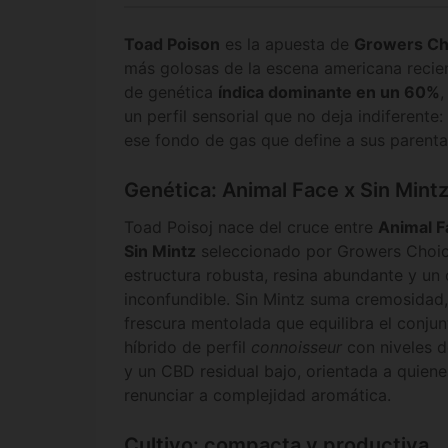
Toad Poison
es la apuesta de
Growers Ch
más golosas de la escena americana recie
de genética
índica dominante en un 60%
,
un perfil sensorial que no deja indiferent
ese fondo de gas que define a sus parental
Genética: Animal Face x Sin Mint
Toad Poisoj nace del cruce entre
Animal F
Sin Mintz
seleccionado por Growers Choic
estructura robusta, resina abundante y un 
inconfundible. Sin Mintz suma cremosidad,
frescura mentolada que equilibra el conjun
híbrido de perfil
connoisseur
con niveles 
y un CBD residual bajo, orientada a quien
renunciar a complejidad aromática.
Cultivo: compacta y productiva