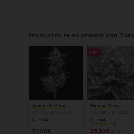
Productos relacionados con Toad
-15%
Animorph Mints
Mimosa Mints
COMPOUND GENETICS
TRAMUNTANA SEEDS
Sin Stock
Sin Stock
(1)
25.50€
75.00€
30.00€