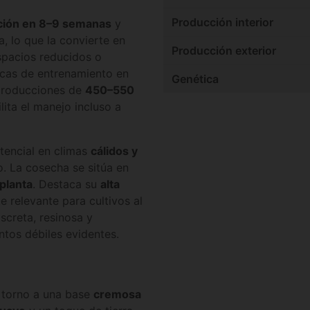
Producción interior
ación en 8–9 semanas
y
, lo que la convierte en
Producción exterior
pacios reducidos o
icas de entrenamiento en
Genética
 producciones de
450–550
lita el manejo incluso a
otencial en climas
cálidos y
o. La cosecha se sitúa en
planta
. Destaca su
alta
e relevante para cultivos al
screta, resinosa y
ntos débiles evidentes.
n torno a una base
cremosa