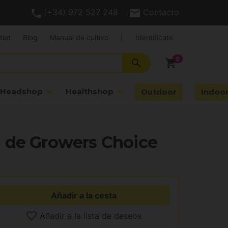
(+34) 972 527 248
Contacto
tlet
Blog
Manual de cultivo
|
Identifícate
search
shopping_cart
Headshop
Healthshop
Outdoor
Indoo
 de Growers Choice
Añadir a la cesta
Añadir a la lista de deseos