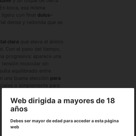
suave
y un toque de tierra
 En boca, esa misma
ligero con final
dulce-
rial densa y redonda que se
al clara
que eleva el ánimo
ad. Con el paso del tiempo,
ma progresiva: aparece una
a tensión muscular sin
sulta equilibrado entre
 en una buena elección
para
iales o simplemente para
Web dirigida a mayores de 18
años
Debes ser mayor de edad para acceder a esta página
web