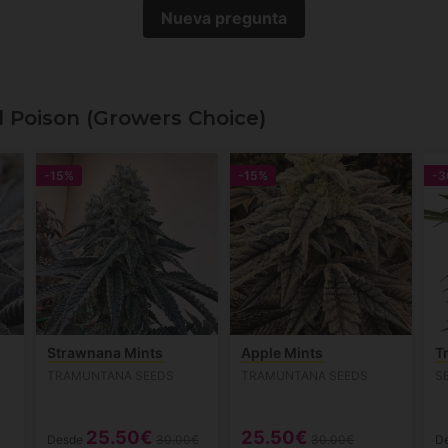
Nueva pregunta
 Poison (Growers Choice)
-15%
-15%
-3
Strawnana Mints
Apple Mints
T
TRAMUNTANA SEEDS
TRAMUNTANA SEEDS
S
25.50€
25.50€
Desde
30.00€
30.00€
D