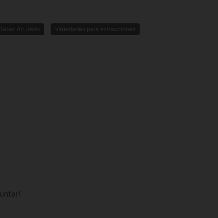
Sabor Afrutado
Variedades para extracciones
untar!