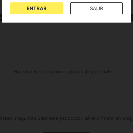
ENTRAR
SALIR
as
Indica Sativa
SOG o Sea Of Green
OG Kush
Cookies
No existen valoraciones para este producto
isten preguntas para este producto, ¡sé el primero en preg