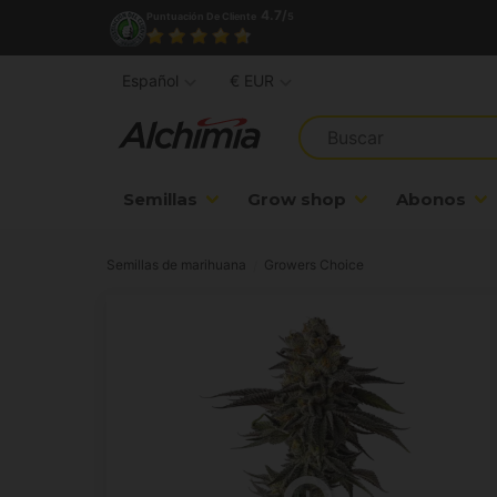
4.7/
Puntuación De Cliente
5
Español
€ EUR
Semillas
Grow shop
Abonos
Semillas de marihuana
Growers Choice