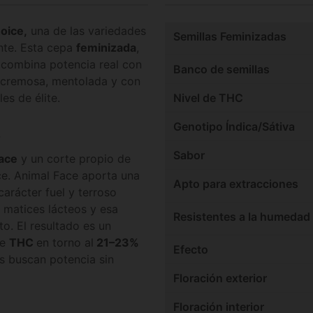
oice,
una de las variedades
Semillas Feminizadas
nte. Esta cepa
feminizada
,
 combina potencia real con
Banco de semillas
e: cremosa, mentolada y con
es de élite.
Nivel de THC
Genotipo Índica/Sátiva
z
Sabor
ace
y un corte propio de
e. Animal Face aporta una
Apto para extracciones
carácter fuel y terroso
 matices lácteos y esa
Resistentes a la humedad
to. El resultado es un
de
THC
en torno al
21–23%
Efecto
es buscan potencia sin
Floración exterior
Floración interior