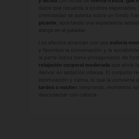
y láctea
con notas de
menta fresca
,
gas 
dulce que recuerda a postres especiados.
cremosidad se asienta sobre un fondo
fuel
picante
, aportando una experiencia senso
alarga en el paladar.
Los efectos arrancan con una
euforia ment
y favorece la conversación y la sociabilid
la parte índica toma protagonismo de for
relajación corporal moderada
que alivia l
derivar en sedación intensa. El conjunto re
estimulación y calma, lo que la convierte
tardes o noche
s tempranas, momentos soc
desconectar con cabeza.