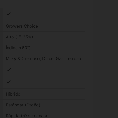
check
Growers Choice
Alto (15-25%)
Índica +60%
Milky & Cremoso, Dulce, Gas, Terroso
check
check
Híbrido
Estándar (Otoño)
Rápida (-9 semanas)