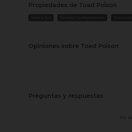
Propiedades de Toad Poison
Sabor a Gas
Semillas Fotodependientes
Feminizad
Opiniones sobre Toad Poison
Preguntas y respuestas
No ex