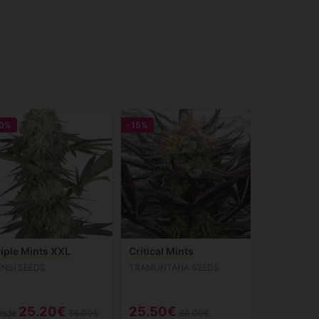
0%
-15%
riple Mints XXL
Critical Mints
ENSI SEEDS
TRAMUNTANA SEEDS
25.20€
25.50€
esde
36.00€
30.00€