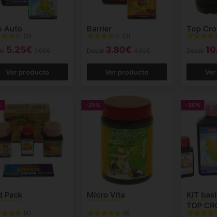
p Auto
Barrier
Top Cro
(3)
(3)
5.25€
3.80€
10
de
7.00€
Desde
4.80€
Desde
Ver producto
Ver producto
Ver
%
-25%
-30%
d Pack
Micro Vita
KIT bas
TOP CR
(4)
(6)