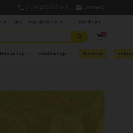
(+34) 972 527 248
Contacto
tlet
Blog
Manual de cultivo
|
Identifícate
search
shopping_cart
Headshop
Healthshop
Outdoor
Indoo