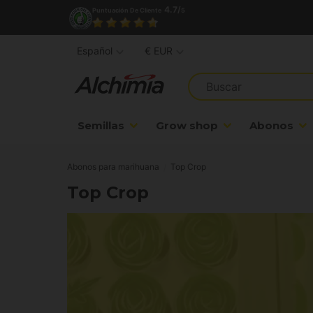
4.7/
Puntuación De Cliente
5
Español
€ EUR
Semillas
Grow shop
Abonos
Abonos para marihuana
Top Crop
Top Crop