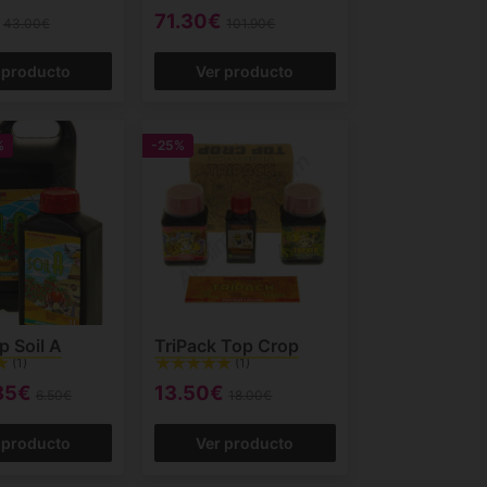
71.30€
43.00€
101.90€
 producto
Ver producto
%
-25%
p Soil A
TriPack Top Crop
(1)
(1)
85€
13.50€
6.50€
18.00€
 producto
Ver producto