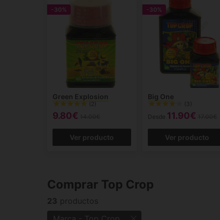
-30%
-30%
Green Explosion
Big One
(2)
(3)
9.80€
11.90€
14.00€
Desde
17.00€
Ver producto
Ver producto
Comprar Top Crop
23
productos
Marca - Top Crop