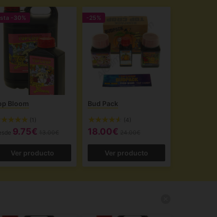
sta
-30%
-25%
op Bloom
Bud Pack
(1)
(4)
9.75€
18.00€
esde
13.00€
24.00€
Ver producto
Ver producto