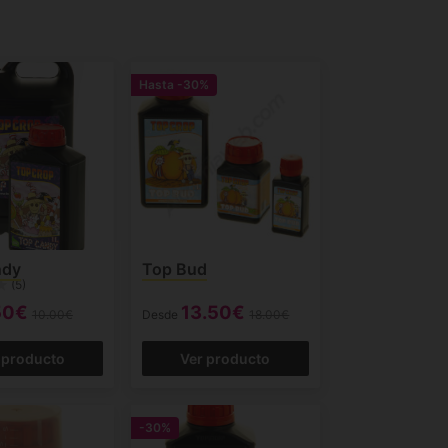
Hasta
-30%
ndy
Top Bud
(5)
50€
13.50€
10.00€
Desde
18.00€
 producto
Ver producto
-30%