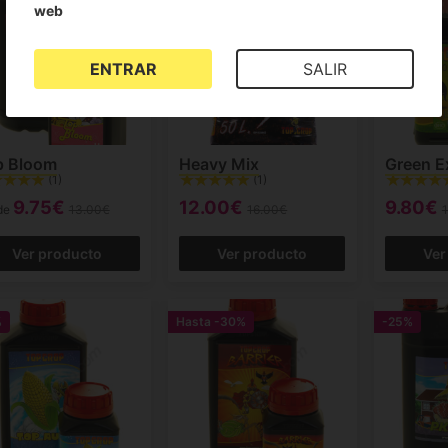
web
ENTRAR
SALIR
p Bloom
Heavy Mix
Green E
(1)
(1)
9.75€
12.00€
9.80€
de
13.00€
16.00€
Ver producto
Ver producto
Ver
%
Hasta
-30%
-25%