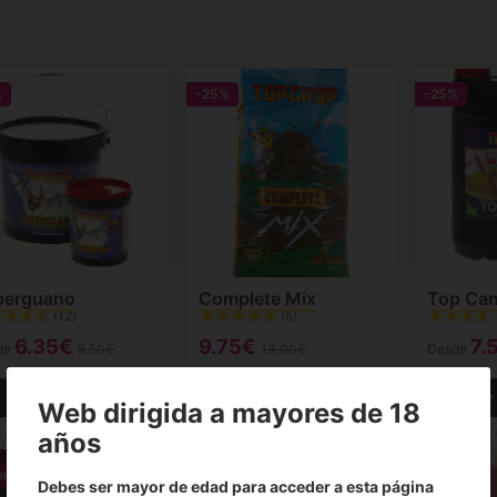
%
-25%
-25%
perguano
Complete Mix
Top Ca
(12)
(5)
6.35€
9.75€
7.
de
8.50€
13.00€
Desde
Ver producto
Ver producto
Ver
Web dirigida a mayores de 18
años
ta
-30%
-25%
-30%
Debes ser mayor de edad para acceder a esta página