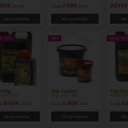
.00€
7.40€
30.10€
24.00€
Desde
9.90€
Ver producto
Ver producto
Ver
ta
-30%
-25%
Hasta
-30
p Veg
Top Vulcan
Top Cro
(1)
(4)
9.00€
5.90€
4.
de
12.00€
Desde
7.90€
Desde
Ver producto
Ver producto
Ver