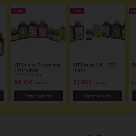
-30%
-30%
Ha
KIT Cultivo Profesional
KIT Básico Soil - TOP
T
- TOP CROP
CROP
(1)
88.10€
71.30€
125.90€
101.90€
D
Ver producto
Ver producto