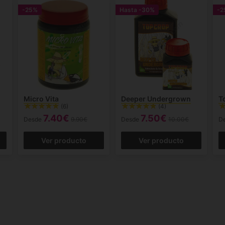
-25%
Hasta
-30%
-2
Micro Vita
Deeper Undergrown
T
(6)
(4)
7.40€
7.50€
Desde
9.90€
Desde
10.00€
D
Ver producto
Ver producto