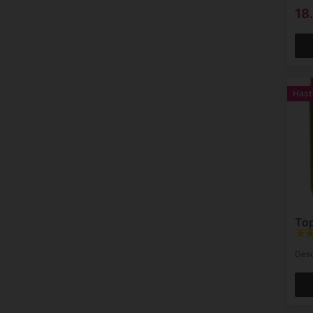
18
Has
To
Des