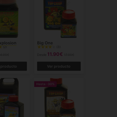
xplosion
Big One
(2)
(3)
11.90€
14.00€
Desde
17.00€
 producto
Ver producto
Hasta
-30%