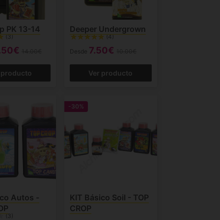
p PK 13-14
Deeper Undergrown
(3)
(4)
.50€
7.50€
14.00€
Desde
10.00€
 producto
Ver producto
-30%
ico Autos -
KIT Básico Soil - TOP
OP
CROP
(3)