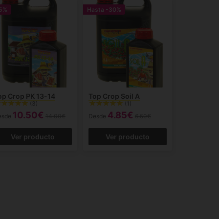
5%
Hasta
-30%
op Crop PK 13-14
Top Crop Soil A
(3)
(1)
10.50€
4.85€
esde
14.00€
Desde
6.50€
Ver producto
Ver producto