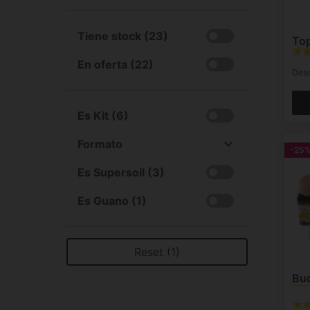
Tiene stock (23)
To
En oferta (22)
Des
Es Kit (6)
Formato
-25
All
Es Supersoil (3)
Líquido (20)
Sólido (3)
Es Guano (1)
Reset (1)
Bu