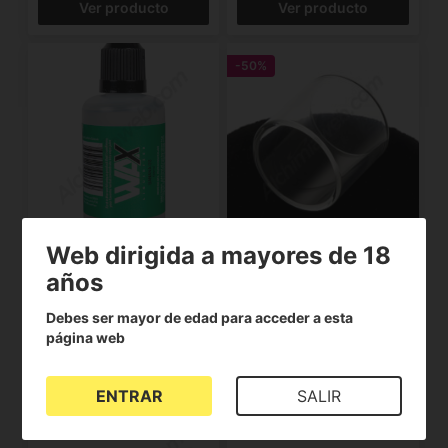
Ver producto
Ver producto
-50%
Web dirigida a mayores de 18
Wax Liquidizer
Tubo de recambio
Banana OG
para Melo III Mini
años
(1)
1.00€
Debes ser mayor de edad para acceder a esta
57.00€
2.00€
página web
Ver producto
Ver producto
ENTRAR
SALIR
-20%
-50%