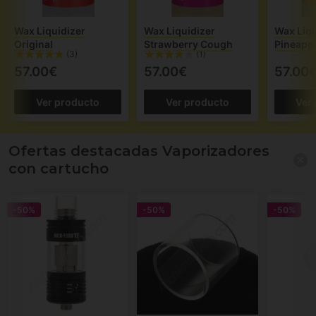
Wax Liquidizer
Wax Liquidizer
Wax Liqu
Original
Strawberry Cough
Pineapp
(3)
(1)
57.00€
57.00€
57.00
Ver producto
Ver producto
Ver
Ofertas destacadas Vaporizadores
con cartucho
-50%
-50%
-50%