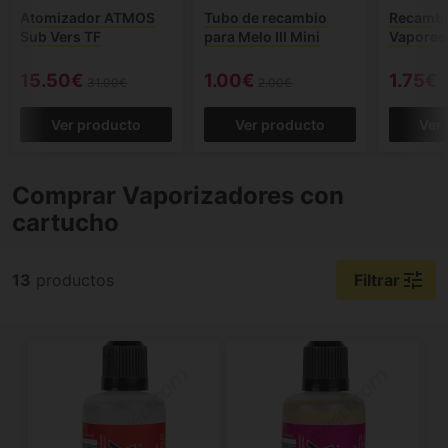
Atomizador ATMOS
Tubo de recambio
Recambi
Sub Vers TF
para Melo III Mini
Vapores
15.50€
1.00€
1.75€
31.00€
2.00€
3
Ver producto
Ver producto
Ver
Comprar Vaporizadores con
cartucho
tune
13
productos
Filtrar