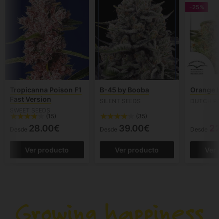
-25%
Tropicanna Poison F1
B-45 by Booba
Orange H
Fast Version
SILENT SEEDS
DUTCH P
SWEET SEEDS
(15)
(35)
28.00€
39.00€
2
Desde
Desde
Desde
Ver producto
Ver producto
Ver