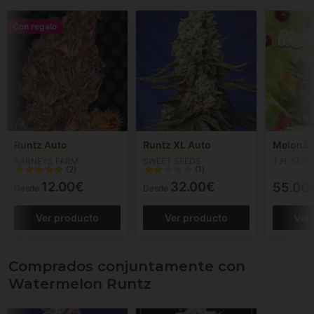
Con regalo
Runtz Auto
Runtz XL Auto
MelonSi
BARNEYS FARM
SWEET SEEDS
T.H. SEED
(2)
(1)
12.00€
32.00€
55.00
Desde
Desde
Ver producto
Ver producto
Ver
Comprados conjuntamente con
Watermelon Runtz