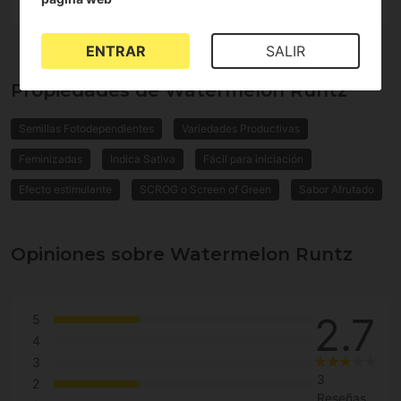
ENTRAR
SALIR
Propiedades de Watermelon Runtz
Semillas Fotodependientes
Variedades Productivas
Feminizadas
Indica Sativa
Fácil para iniciación
Efecto estimulante
SCROG o Screen of Green
Sabor Afrutado
Opiniones sobre Watermelon Runtz
2.7
5
4
3
3
2
Reseñas