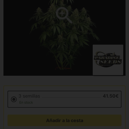
3 semillas
41.50€
En stock
Añadir a la cesta