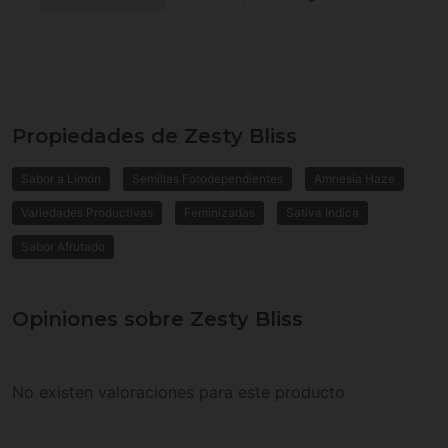
Propiedades de Zesty Bliss
Sabor a Limón
Semillas Fotodependientes
Amnesia Haze
Variedades Productivas
Feminizadas
Sativa Indica
Sabor Afrutado
Opiniones sobre Zesty Bliss
No existen valoraciones para este producto