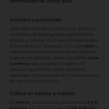
Información de Zesty Bliss
Genética y parentales
Zesty Bliss nace del cruce entre
L.A. Amnesia
y
un fenotipo de
Wedding Cake
, especialmente
robusto y cremoso. De la rama Amnesia hereda
el carácter sativo, el empuje cítrico tipo
Haze
y
una notable resistencia, mientras que Wedding
Cake aporta densidad, resina y ese fondo
dulce
y cremoso
que redondea el conjunto. El
resultado es un híbrido sativa-dominante
equilibrado, con la energía de la Haze suavizada
por un componente índico.
Cultivo en interior y exterior
En
interior
, su floración se sitúa entre las
9 y 11
semanas
, con producciones de
500-600 g/m²
.