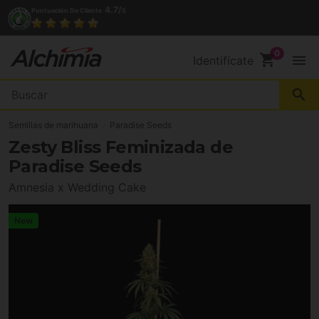
4.7/
Puntuación De Cliente
5
 527 248
Contacto
shopping_cart
menu
Identifícate
search
Semillas de marihuana
Paradise Seeds
Zesty Bliss Feminizada de
Paradise Seeds
Amnesia x Wedding Cake
New