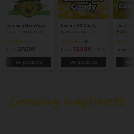
Amnesia Haze Auto
Lemon OG Candy
Lemon 
Auto
ROYAL QUEEN SEEDS
PHILOSOPHER SEEDS
PHILOSO
(2)
(19)
27.00€
13.80€
1
Desde
Desde
23.00€
Desde
Ver producto
Ver producto
Ver