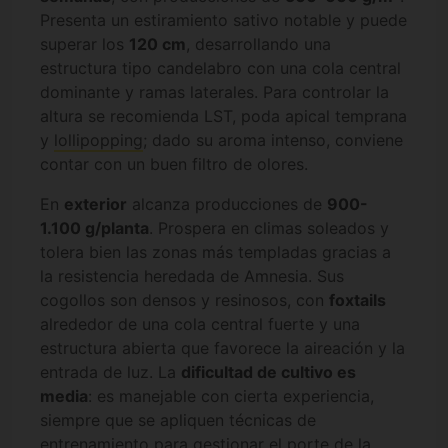
Presenta un estiramiento sativo notable y puede
superar los
120 cm
, desarrollando una
estructura tipo candelabro con una cola central
dominante y ramas laterales. Para controlar la
altura se recomienda LST, poda apical temprana
y
lollipopping
; dado su aroma intenso, conviene
contar con un buen filtro de olores.
En
exterior
alcanza producciones de
900-
1.100 g/planta
. Prospera en climas soleados y
tolera bien las zonas más templadas gracias a
la resistencia heredada de Amnesia. Sus
cogollos son densos y resinosos, con
foxtails
alrededor de una cola central fuerte y una
estructura abierta que favorece la aireación y la
entrada de luz. La
dificultad de cultivo es
media
: es manejable con cierta experiencia,
siempre que se apliquen técnicas de
entrenamiento para gestionar el porte de la