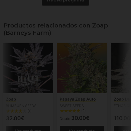
Productos relacionados con Zoap
(Barneys Farm)
Zoap
Papaya Zoap Auto
Zoap Du
BLIMBURN SEEDS
SWEET SEEDS
ETHOS G
(2)
(1)
30.00€
32.00€
110.00
Desde
Ver producto
Ver producto
Ver