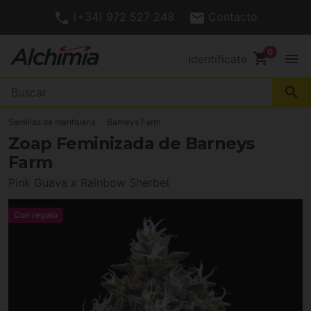
(+34) 972 527 248
Contacto
shopping_cart
menu
Identifícate
search
Semillas de marihuana
Barneys Farm
Zoap Feminizada de Barneys
Farm
Pink Guava x Rainbow Sherbet
Con regalo