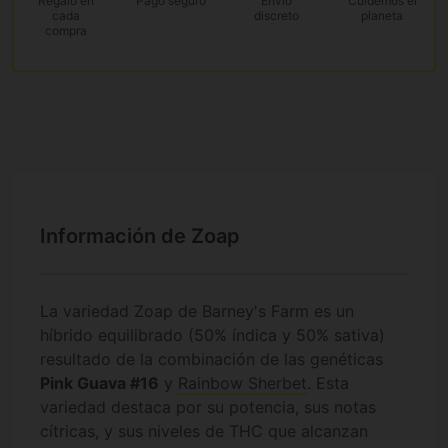
Regalo
en
Pago
seguro
Envío
Cuidemos el
cada
discreto
planeta
compra
Información de Zoap
La variedad Zoap de Barney's Farm es un
híbrido equilibrado (50% índica y 50% sativa)
resultado de la combinación de las genéticas
Pink Guava #16
y
Rainbow Sherbet
. Esta
variedad destaca por su potencia, sus notas
cítricas, y sus niveles de THC que alcanzan