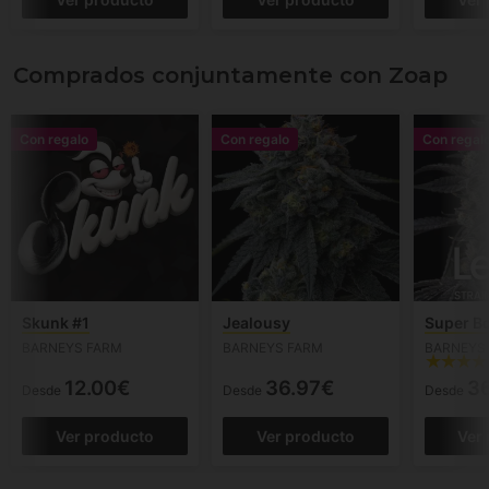
Comprados conjuntamente con Zoap
Con regalo
Con regalo
Con regal
Skunk #1
Jealousy
Super B
BARNEYS FARM
BARNEYS FARM
BARNEYS
12.00€
36.97€
3
Desde
Desde
Desde
Ver producto
Ver producto
Ver