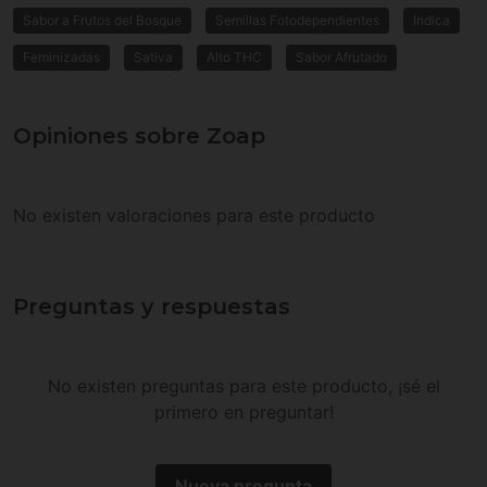
Sabor a Frutos del Bosque
Semillas Fotodependientes
Indica
Feminizadas
Sativa
Alto THC
Sabor Afrutado
Opiniones sobre Zoap
No existen valoraciones para este producto
Preguntas y respuestas
No existen preguntas para este producto, ¡sé el
primero en preguntar!
Nueva pregunta