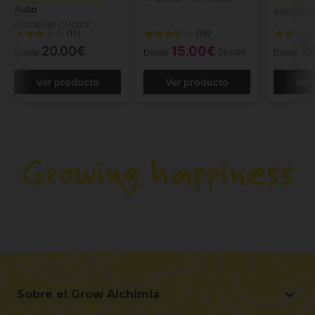
Auto
GROWERS
GROWERS CHOICE
(11)
(16)
20.00€
15.00€
2
Desde
Desde
25.00€
Desde
Ver producto
Ver producto
Ver
Sobre el Grow Alchimia