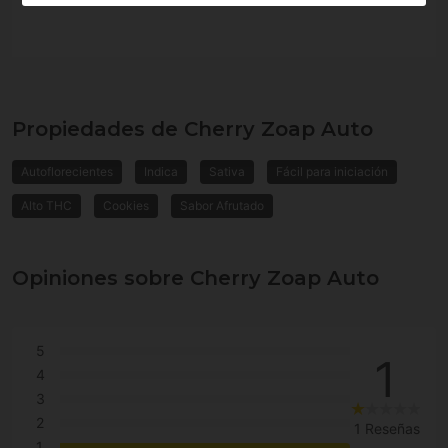
Propiedades de Cherry Zoap Auto
Autoflorecientes
Indica
Sativa
Fácil para iniciación
Alto THC
Cookies
Sabor Afrutado
Opiniones sobre Cherry Zoap Auto
5
1
4
3
2
1 Reseñas
1