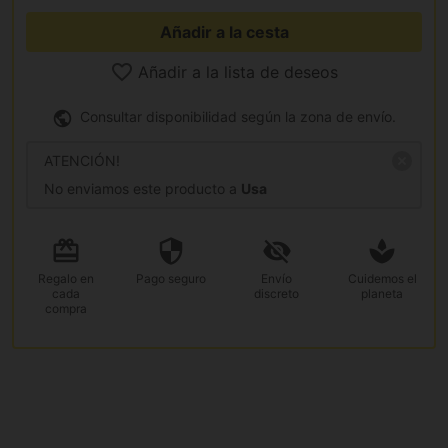
Añadir a la cesta
Añadir a la lista de deseos
Consultar disponibilidad según la zona de envío.
ATENCIÓN!
No enviamos este producto a
Usa
Regalo
en
Pago
seguro
Envío
Cuidemos el
cada
discreto
planeta
compra