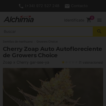
(+34) 972 527 248
Contacto
shopping_cart
menu
Identifícate
search
Semillas de marihuana
Growers Choice
Cherry Zoap Auto Autofloreciente
de Growers Choice
Zoap x Cherry gar-see-ya
(1 valoraciones)