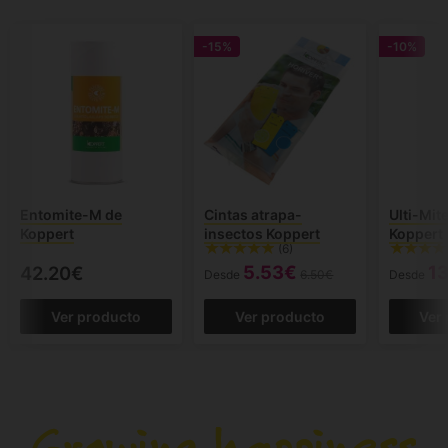
-15%
-10%
Entomite-M de
Cintas atrapa-
Ulti-Mite
Koppert
insectos Koppert
Koppert
(6)
5.53€
1
42.20€
Desde
6.50€
Desde
Ver producto
Ver producto
Ver