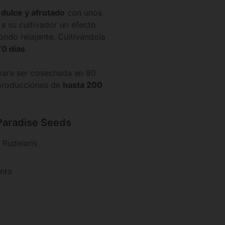
dulce y afrutado
con unos
a su cultivador un efecto
ondo relajante. Cultivándola
70 días
.
a para ser cosechada en 80
 producciones de
hasta 200
Paradise Seeds
 Rudelaris
anta