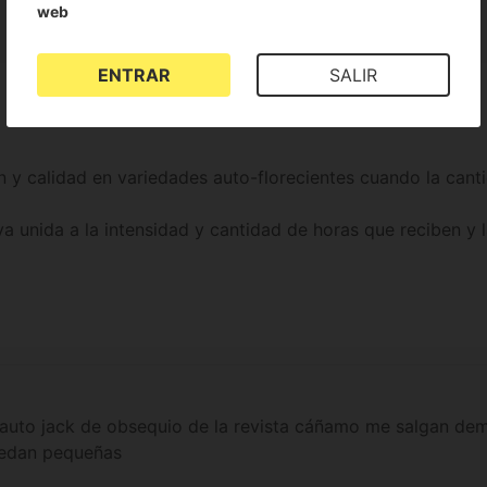
web
ENTRAR
SALIR
y calidad en variedades auto-florecientes cuando la canti
va unida a la intensidad y cantidad de horas que reciben y
 auto jack de obsequio de la revista cáñamo me salgan d
quedan pequeñas