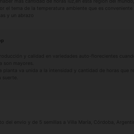
haber mas cantidad de horas luz,en esta region del mundo
or el tema de la temperatura ambiente que es conveniente 
as y un abrazo
op
oducción y calidad en variedades auto-florecientes cuand
ra son mayores.
a planta va unida a la intensidad y cantidad de horas que r
 suerte.
to del envio y de 5 semillas a Villa María, Córdoba, Argen