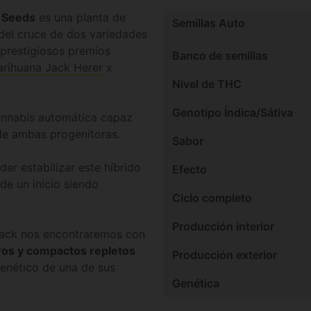
e Seeds
es una planta de
Semillas Auto
 del cruce de dos variedades
prestigiosos premios
Banco de semillas
rihuana Jack Herer
x
Nivel de THC
Genotipo Índica/Sátiva
cannabis automática capaz
e ambas progenitoras.
Sabor
er estabilizar este híbrido
Efecto
de un inicio siendo
Ciclo completo
Producción interior
Black nos encontraremos con
ros y compactos repletos
Producción exterior
genético de una de sus
Genética