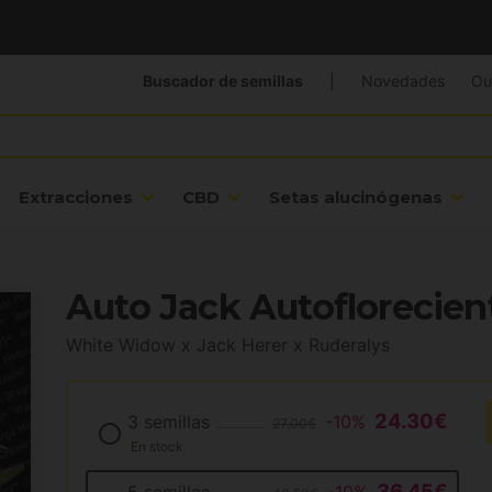
Buscador de semillas
|
Novedades
Ou
Extracciones
CBD
Setas alucinógenas
Auto Jack Autoflorecien
White Widow x Jack Herer x Ruderalys
24.30€
3 semillas
-10%
27.00€
En stock
36.45€