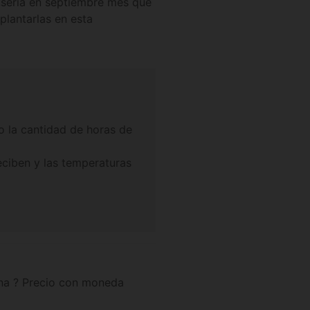
,seria en septiembre mes que
plantarlas en esta
o la cantidad de horas de
eciben y las temperaturas
tina ? Precio con moneda