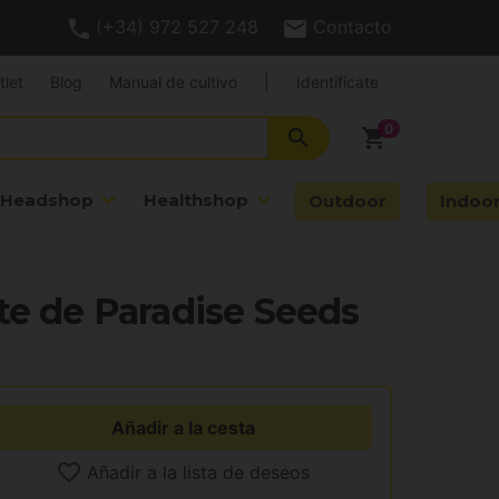
(+34) 972 527 248
Contacto
tlet
Blog
Manual de cultivo
|
Identifícate
search
shopping_cart
Headshop
Healthshop
Outdoor
Indoo
te de Paradise Seeds
Añadir a la cesta
Añadir a la lista de deseos