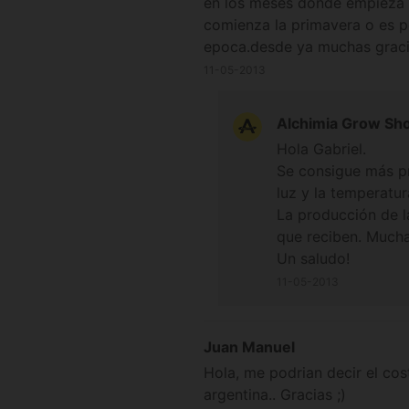
en los meses donde empieza 
comienza la primavera o es p
epoca.desde ya muchas graci
11-05-2013
Alchimia Grow Sh
Hola Gabriel.
Se consigue más pr
luz y la temperatu
La producción de l
que reciben. Mucha
Un saludo!
11-05-2013
Juan Manuel
Hola, me podrian decir el cos
argentina.. Gracias ;)