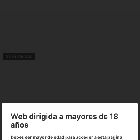
Sabor Afrutado
No existen valoraciones para este producto
Web dirigida a mayores de 18
años
Debes ser mayor de edad para acceder a esta página