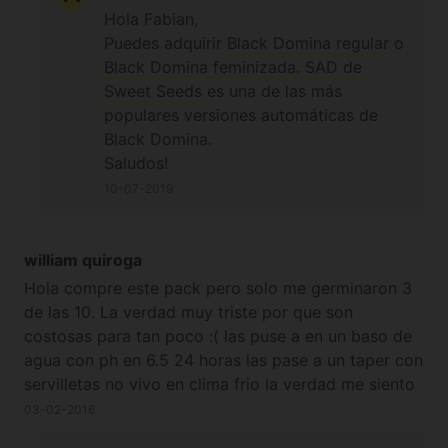
Hola Fabian,
Puedes adquirir
Black Domina regular
o
Black Domina feminizada
.
SAD de
Sweet Seeds
es una de las más
populares versiones automáticas de
Black Domina.
Saludos!
10-07-2019
william quiroga
Hola compre este pack pero solo me germinaron 3
de las 10. La verdad muy triste por que son
costosas para tan poco :( las puse a en un baso de
agua con ph en 6.5 24 horas las pase a un taper con
servilletas no vivo en clima frio la verdad me siento
mal con esta compra para pagar 96 euros y solo
03-02-2016
salgan 3 :(