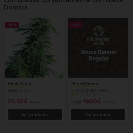
Comprados conjuntamente con Black
Domina
-30%
-40%
Hindu Kush
Bruce Banner
SENSI SEEDS
PHILOSOPHER SEEDS
(2)
25.20€
19.80€
36.00€
Desde
33.00€
Ver producto
Ver producto