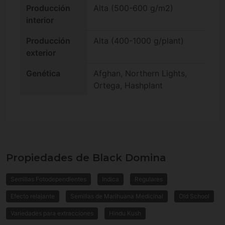
Producción
Alta (500-600 g/m2)
interior
Producción
Alta (400-1000 g/plant)
exterior
Genética
Afghan, Northern Lights,
Ortega, Hashplant
Propiedades de Black Domina
Semillas Fotodependientes
Indica
Regulares
Efecto relajante
Semillas de Marihuana Medicinal
Old School
Variedades para extracciones
Hindu Kush