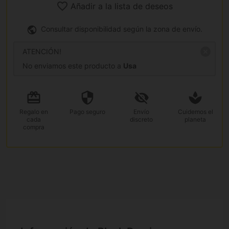
Añadir a la lista de deseos
Consultar disponibilidad según la zona de envío.
ATENCIÓN!
No enviamos este producto a
Usa
Regalo
en
Pago
seguro
Envío
Cuidemos el
cada
discreto
planeta
compra