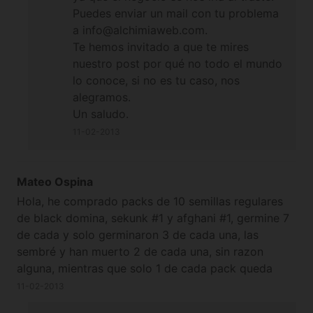
bancos, y mas cuando hablamos de semillas de alto
Puedes enviar un mail con tu problema
valor? es saber que fijo se va a perder dinero?
a info@alchimiaweb.com.
gracias
Te hemos invitado a que te mires
nuestro post por qué no todo el mundo
lo conoce, si no es tu caso, nos
alegramos.
Un saludo.
11-02-2013
Mateo Ospina
Hola, he comprado packs de 10 semillas regulares
de black domina, sekunk #1 y afghani #1, germine 7
de cada y solo germinaron 3 de cada una, las
sembré y han muerto 2 de cada una, sin razon
alguna, mientras que solo 1 de cada pack queda
viva, es bastante raro, ya que doy el mismo
11-02-2013
tratamiento a todas, hay alguna solucion a esto?