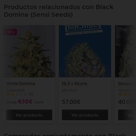
Productos relacionados con Black
Domina (Sensi Seeds)
-15%
White Domina
NL5 x Skunk
Douce N
KANNABIA
MR NICE
FRENCH 
(2)
6.10€
57.00€
40.00
Desde
7.20€
Ver producto
Ver producto
Ver