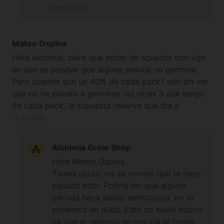
09-03-2013
Mateo Ospina
Hola alchimia, claro que estoy de acuerdo con tigo
en que es posible que alguna semilla no germine.
Pero cuando son un 40% de cada pack? eso sin ver
que no he puesto a germinar las otras 3 que tengo
de cada pack, la supuesta reserva que iba a
almacenar y que en este momento dudo su
11-02-2013
germinacion. En cuanto al proceso de germinacion,
no creo necesario leer sus metodos, ya que
Alchimia Grow Shop
supongo los conozco, ya que no soy un cultiveta
Hola Mateo Ospina.
nuevo, ni manejo ambientes poco probables, ya que
Tienes razón, no es normal que te haya
manejo un cultivo lo mayormente controlado
pasado esto. Podría ser que alguna
vegetando en leds y florando en sodio. Mi pregunta
partida haya salido defectuosa, no lo
es, sin desconocer que las semillas puede no
ponemos en duda. Esto no suele ocurrir
germinar alguna, que pasa con la calidad de los
ya que el negocio se nos iría al traste.