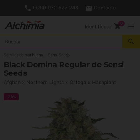
(+34) 972 527 248
Contacto
shopping_cart
menu
Identifícate
search
Semillas de marihuana
Sensi Seeds
Black Domina Regular de Sensi
Seeds
Afghan x Northern Lights x Ortega x Hashplant
-30%