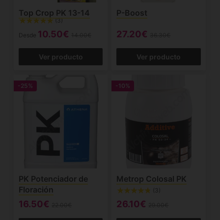
Top Crop PK 13-14
P-Boost
(3)
10.50€
27.20€
Desde
14.00€
36.30€
Ver producto
Ver producto
-25%
-10%
PK Potenciador de
Metrop Colosal PK
Floración
(3)
16.50€
26.10€
22.00€
29.00€