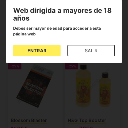
Web dirigida a mayores de 18
años
Rokzbastic
HESI PK 13-14 para
Hidro y Coco
Debes ser mayor de edad para acceder a esta
(2)
(1)
página web
16.25€
10.65€
Desde
21.70€
Desde
14.20€
Ver producto
Ver producto
ENTRAR
SALIR
-25%
-25%
Blossom Blaster
H&G Top Booster