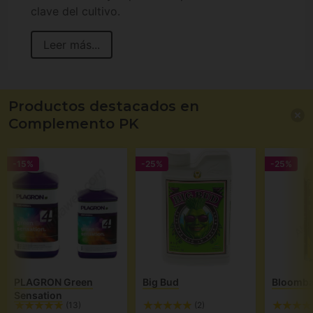
clave del cultivo.
Leer más...
Productos destacados en
Complemento PK
-15%
-25%
-25%
PLAGRON Green
Big Bud
Bloomba
Sensation
(13)
(2)