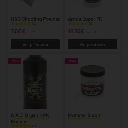
H&G Shooting Powder
Aptus Super PK
(2)
(3)
7.60€
18.15€
8.95€
24.20€
Ver producto
Ver producto
-25%
-25%
B.A.C Organik PK
Monster Bloom
Booster
(1)