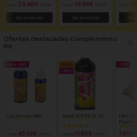
23.40€
10.85€
1
Desde
27.55€
Desde
14.50€
Desde
Ver producto
Ver producto
Ver
Ofertas destacadas Complemento
PK
Hasta
-20%
Outlet
-15%
-20%
Top Shooter H&G
Atami ATA PK 13-14
H&G Sho
Powder
(1)
45.10€
11.80€
7.60€
Desde
56.43€
Desde
14.75€