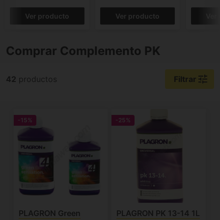
Ver producto
Ver producto
Ver
Comprar Complemento PK
tune
42
productos
Filtrar
-15%
-25%
PLAGRON Green
PLAGRON PK 13-14 1L