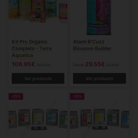
Kit Pro Organic
Atami B'Cuzz
Completo - Terra
Blossom Builder
Aquatica
108.95€
29.55€
145.30€
Desde
39.40€
Ver producto
Ver producto
-25%
-25%