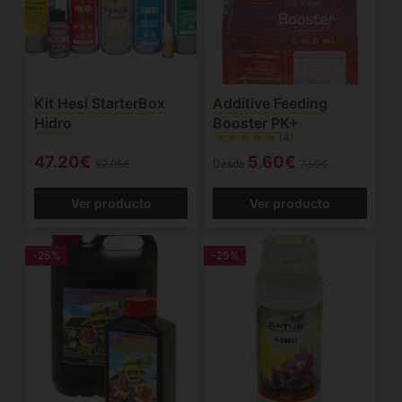
Kit Hesi StarterBox
Additive Feeding
Hidro
Booster PK+
(4)
47.20€
5.60€
62.95€
Desde
7.50€
Ver producto
Ver producto
-25%
-25%