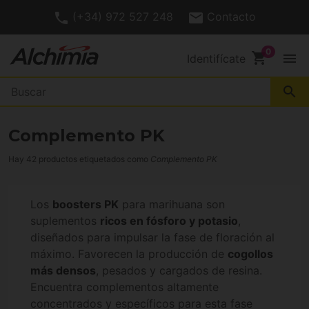
(+34) 972 527 248
Contacto
shopping_cart
menu
Identifícate
search
Complemento PK
Hay 42 productos etiquetados como
Complemento PK
Los
boosters PK
para marihuana son
suplementos
ricos en fósforo y potasio
,
diseñados para impulsar la fase de floración al
máximo. Favorecen la producción de
cogollos
más densos
, pesados y cargados de resina.
Encuentra complementos altamente
concentrados y específicos para esta fase