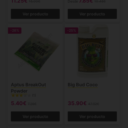
11.25€
7.85€
15.00€
Desde
10.48€
Ver producto
Ver producto
-26%
-25%
Aptus BreakOut
Big Bud Coco
Powder
(1)
5.40€
35.90€
7.26€
47.92€
Ver producto
Ver producto