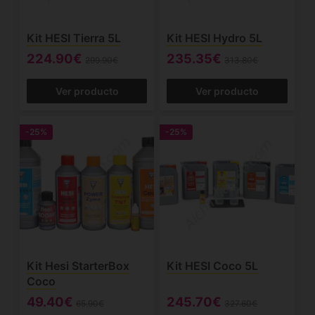
Kit HESI Tierra 5L
Kit HESI Hydro 5L
224.90€
235.35€
299.90€
313.80€
Ver producto
Ver producto
-25%
-25%
Kit Hesi StarterBox
Kit HESI Coco 5L
Coco
49.40€
245.70€
65.90€
327.60€