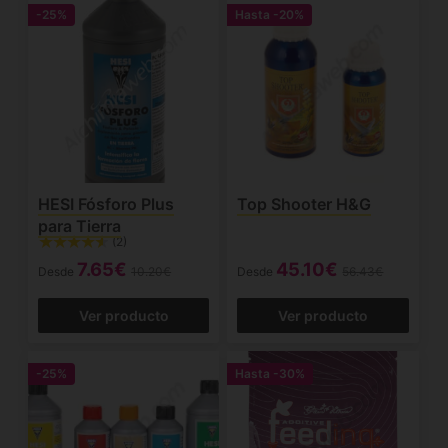
-25%
Hasta
-20%
HESI Fósforo Plus
Top Shooter H&G
para Tierra
(2)
7.65€
45.10€
Desde
10.20€
Desde
56.43€
Ver producto
Ver producto
-25%
Hasta
-30%