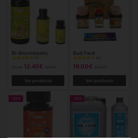
Bi-Bloombastic
Bud Pack
(1)
(4)
12.45€
18.00€
Desde
16.63€
24.00€
Ver producto
Ver producto
-25%
-25%