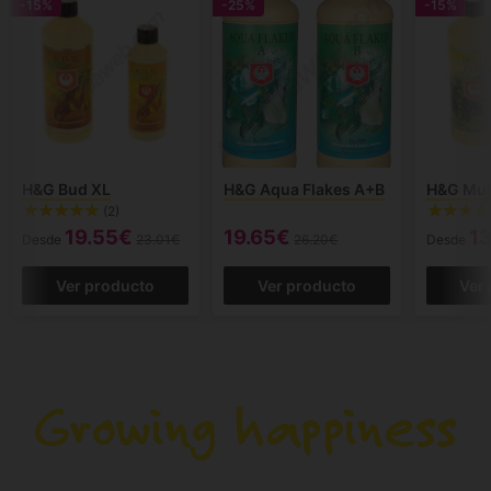
-15%
-25%
-15%
H&G Bud XL
H&G Aqua Flakes A+B
H&G Mul
(2)
19.55€
19.65€
13
Desde
23.01€
26.20€
Desde
Ver producto
Ver producto
Ver