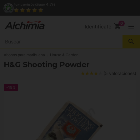
4.7/
Puntuación De Cliente
5
shopping_cart
menu
Identifícate
search
Abonos para marihuana
House & Garden
H&G Shooting Powder
(5 valoraciones)
-15%