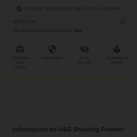
Consultar disponibilidad según la zona de envío.
ATENCIÓN!
No enviamos este producto a
Usa
Regalo
en
Pago
seguro
Envío
Cuidemos el
cada
discreto
planeta
compra
Información de H&G Shooting Powder