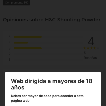
Complemento PK
Opiniones sobre H&G Shooting Powder
4
5
4
3
5
2
Reseñas
1
Web dirigida a mayores de 18
100%
años
de clientes lo recomiendan
Debes ser mayor de edad para acceder a esta
página web