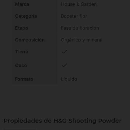
Marca
House & Garden
Categoría
Booster flor
Etapa
Fase de floración
Composición
Orgánico y mineral
check
Tierra
check
Coco
Formato
Líquido
Propiedades de H&G Shooting Powder