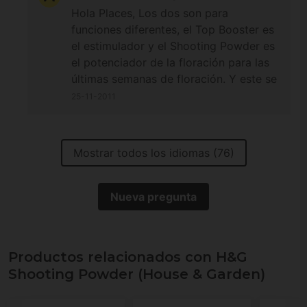
agua solo?
Hola Places, Los dos son para
funciones diferentes, el Top Booster es
el estimulador y el Shooting Powder es
el potenciador de la floración para las
últimas semanas de floración. Y este se
mezcla con un ec inicial de 1,2 sin otros
25-11-2011
potenciadores de por medio. Estos
abonos están muy bien. Excelente
elección. Sí, hasta la última semana,
Mostrar todos los idiomas (76)
pero el abono base ya lo habrás
quitado evitando el nitrógeno. Un
saludo!
Nueva pregunta
Productos relacionados con H&G
Shooting Powder (House & Garden)