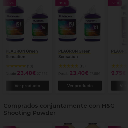
-15%
-15%
-25%
PLAGRON Green
PLAGRON Green
PLAGRON
Sensation
Sensation
(13)
(13)
23.40€
23.40€
9.75€
Desde
27.55€
Desde
27.55€
Ver producto
Ver producto
Ver
Comprados conjuntamente con H&G
Shooting Powder