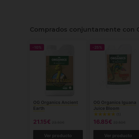
Comprados conjuntamente con 
-10%
-25%
OG Organics Ancient
OG Organics Iguana
Earth
Juice Bloom
(1)
21.15€
16.85€
23.50€
22.50€
Ver producto
Ver producto