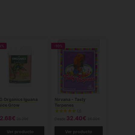
0%
-10%
G Organics Iguana
Nirvana - Tasty
uice Grow
Terpenes
(2)
2.68€
32.40€
25.20€
Desde
36.00€
Ver producto
Ver producto