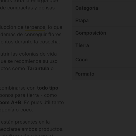
antas toda la energía que
 de compactas y densas
Categoría
Etapa
ducción de
terpenos
, lo que
Composición
además de conseguir flores
entos durante la cosecha.
Tierra
utrir las colonias de
vida
Coco
 que se recomienda su uso
ductos como
Tarantula
o
Formato
e combinarse con
todo tipo
abonos para tierra - como
loom A+B
. Es pues útil tanto
roponía o coco.
están presentes en la
mezclarse ambos productos.