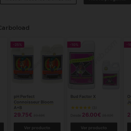
Carboload
-25%
-10%
-1
pH Perfect
Bud Factor X
O
Connoisseur Bloom
J
A+B
(3)
29.75€
26.00€
2
39.68€
Desde
28.92€
Ver producto
Ver producto