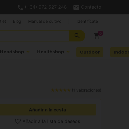
(+34) 972 527 248
Contacto
tlet
Blog
Manual de cultivo
|
Identifícate
search
shopping_cart
Headshop
Healthshop
Outdoor
Indoo
(1 valoraciones)
Añadir a la cesta
Añadir a la lista de deseos