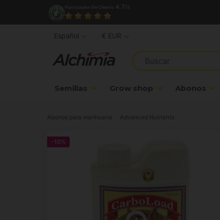
4.7/
Puntuación De Cliente
5
Español
€ EUR
Semillas
Grow shop
Abonos
Abonos para marihuana
Advanced Nutrients
-10%