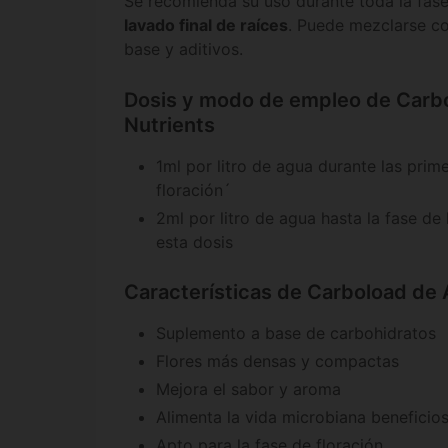
Se recomienda su uso durante toda la fase 
lavado final de raíces
. Puede mezclarse co
base y aditivos.
Dosis y modo de empleo de Carb
Nutrients
1ml por litro de agua durante las pri
floración´
2ml por litro de agua hasta la fase de 
esta dosis
Características de Carboload de
Suplemento a base de carbohidratos
Flores más densas y compactas
Mejora el sabor y aroma
Alimenta la vida microbiana beneficios
Apto para la fase de floración