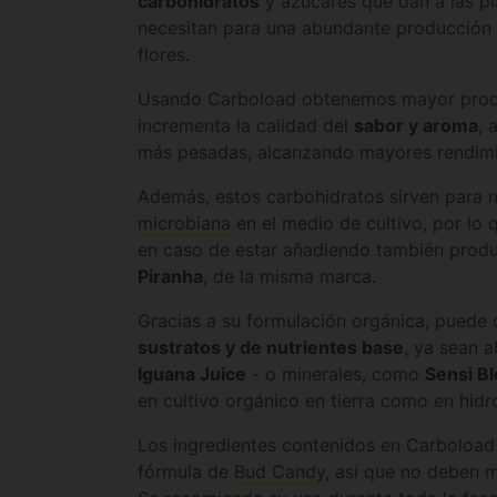
carbohidratos
y azúcares que dan a las pl
necesitan para una abundante producción
flores.
Usando Carboload obtenemos mayor pro
incrementa la calidad del
sabor y aroma
, 
más pesadas, alcanzando mayores rendimi
Además, estos carbohidratos sirven para n
microbiana
en el medio de cultivo, por lo
en caso de estar añadiendo también pro
Piranha
, de la misma marca.
Gracias a su formulación orgánica, pued
sustratos y de nutrientes base
, ya sean 
Iguana Juice
- o minerales, como
Sensi B
en cultivo orgánico en tierra como en hid
Los ingredientes contenidos en Carboload 
fórmula de
Bud Candy
, así que no deben 