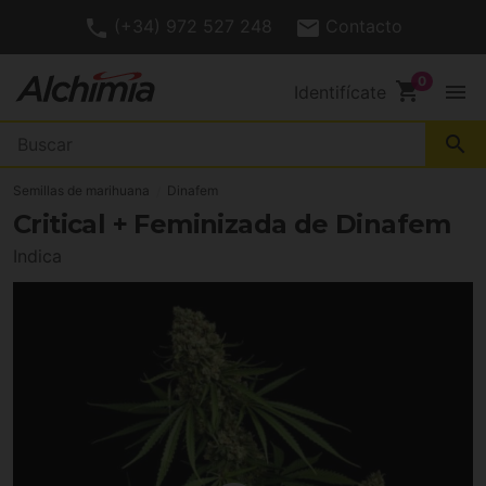
(+34) 972 527 248
Contacto
shopping_cart
menu
Identifícate
search
Semillas de marihuana
Dinafem
Critical + Feminizada de Dinafem
Indica