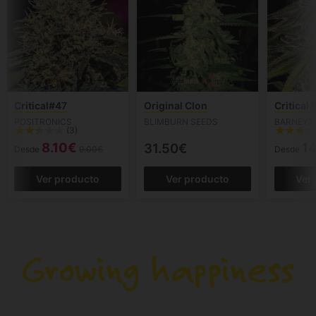
Critical#47
Original Clon
Critical
POSITRONICS
BLIMBURN SEEDS
BARNEYS
(3)
8.10€
14
31.50€
Desde
9.00€
Desde
Ver producto
Ver producto
Ver