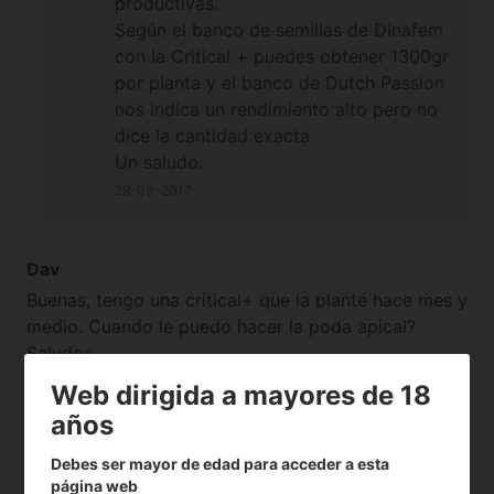
productivas.
Según el banco de semillas de Dinafem
con la Critical + puedes obtener 1300gr
por planta y el banco de Dutch Passion
nos indica un rendimiento alto pero no
dice la cantidad exacta.
Un saludo.
29-03-2017
Dav
Buenas, tengo una critical+ que la planté hace mes y
medio. Cuando le puedo hacer la poda apical?
Saludos
03-06-2015
Web dirigida a mayores de 18
años
Alchimia Grow Shop
Debes ser mayor de edad para acceder a esta
Hola Dav.
página web