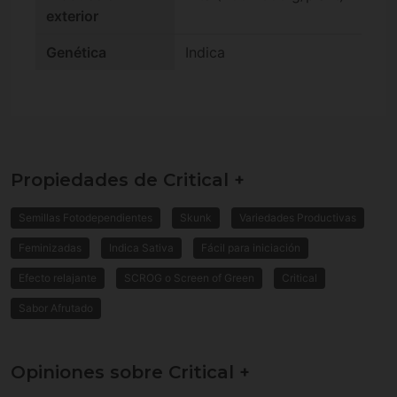
exterior
Genética
Indica
Propiedades de Critical +
Semillas Fotodependientes
Skunk
Variedades Productivas
Feminizadas
Indica Sativa
Fácil para iniciación
Efecto relajante
SCROG o Screen of Green
Critical
Sabor Afrutado
Opiniones sobre Critical +