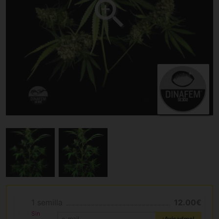
1 semilla
12.00€
Sin
¡Avisadme!