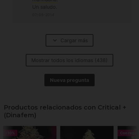
Un saludo.
07-05-2014
expand_more
Cargar más
Mostrar todos los idiomas (438)
Nueva pregunta
Productos relacionados con Critical +
(Dinafem)
-10%
Con regal