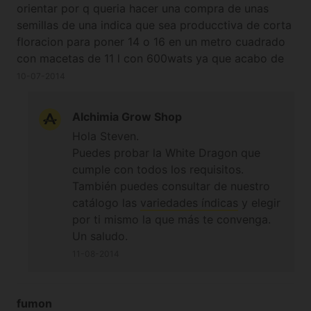
orientar por q queria hacer una compra de unas
semillas de una indica que sea producctiva de corta
floracion para poner 14 o 16 en un metro cuadrado
con macetas de 11 l con 600wats ya que acabo de
terminar uno igual pero con original amnecia de
10-07-2014
dinafen y me a ido super bien solo q el tiempo de
cultivo de esta variedad es muy largo por eso
Alchimia Grow Shop
quiero q me recomienden unas indicas buenas q se
Hola Steven.
adapten bien a este cultivo me de buena produccion
Puedes probar la White Dragon que
pero con una floracion mas corta gracias
cumple con todos los requisitos.
También puedes consultar de nuestro
catálogo las
variedades índicas
y elegir
por ti mismo la que más te convenga.
Un saludo.
11-08-2014
fumon