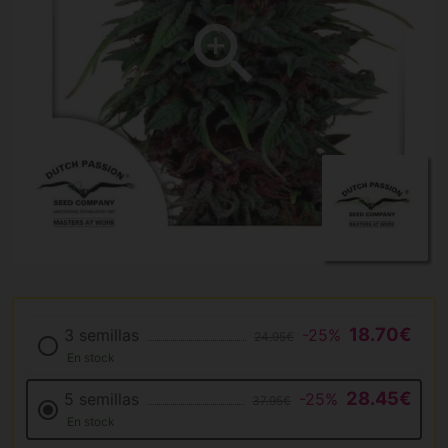
18.70€
3 semillas
-25%
24.95€
En stock
28.45€
5 semillas
-25%
37.95€
En stock