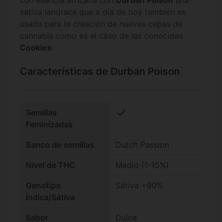
con esencia africana con
Durban Poison
una
sativa landrace que a día de hoy también es
usada para la creación de nuevas cepas de
cannabis como es el caso de las conocidas
Cookies
.
Características de Durban Poison
check
Semillas
Feminizadas
Banco de semillas
Dutch Passion
Nivel de THC
Medio (1-15%)
Genotipo
Sátiva +90%
Índica/Sátiva
Sabor
Dulce