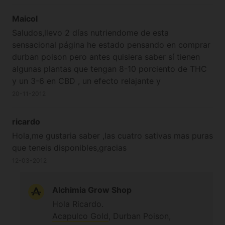
Maicol
Saludos,llevo 2 días nutriendome de esta
sensacional página he estado pensando en comprar
durban poison pero antes quisiera saber sí tienen
algunas plantas que tengan 8-10 porciento de THC
y un 3-6 en CBD , un efecto relajante y
psicoatividad moderada. Otra duda que tengo es en
20-11-2012
la compra como llegan sí es de manera discreta
puesto que en México es ilegal y por último tengo
ricardo
una planta en mi casa se podría saber que especies
Hola,me gustaria saber ,las cuatro sativas mas puras
es o que cantidad de thc tiene o algo por el estilo
que teneis disponibles,gracias
de antemano gracias.Un abrazo
12-03-2012
Alchimia Grow Shop
Hola Ricardo.
Acapulco Gold
, Durban Poison,