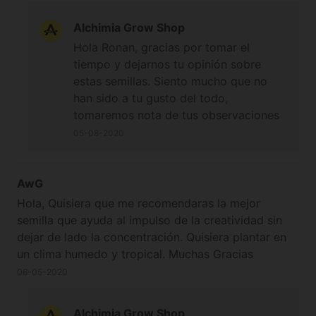
rendimiento. Nunca compraré estos de nuevo. Mi
consejo es comprar el doble de semillas que
Alchimia Grow Shop
necesita, ya que tendrá que seleccionar plantas con
Hola Ronan, gracias por tomar el
buenas características. Compré semillas
tiempo y dejarnos tu opinión sobre
feminizadas, así que no me sorprendió la uno que
estas semillas. Siento mucho que no
estaba fascinada, pero una de cada tres plantas con
han sido a tu gusto del todo,
buen rendimiento no tiene un buen valor.
tomaremos nota de tus observaciones
y si vemos que hay más problemas de
05-08-2020
este tipo lo relatamos al breeder.
Espero que tengas mucho más suerte
con tu próxima elección de variedad.
AwG
En cuanto a las Sativas puras, puedo
Hola, Quisiera que me recomendaras la mejor
recomendar altamente el trabajo de
semilla que ayuda al impulso de la creatividad sin
ACE Seeds, es un banco muy muy serio
dejar de lado la concentración. Quisiera plantar en
con una selección de genéticas
un clima humedo y tropical. Muchas Gracias
realmente excelente. Saludos!
06-05-2020
Alchimia Grow Shop