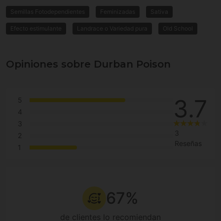
Semillas Fotodependientes
Feminizadas
Sativa
Efecto estimulante
Landrace o Variedad pura
Old School
Opiniones sobre Durban Poison
3.7
5
4
3
3
2
Reseñas
1
67%
de clientes lo recomiendan