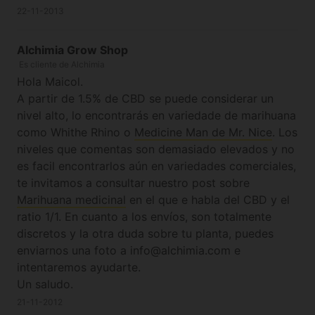
it helped me a lot
22-11-2013
Alchimia Grow Shop
Es cliente de Alchimia
Hola Maicol.
A partir de 1.5% de CBD se puede considerar un
nivel alto, lo encontrarás en variedade de marihuana
como Whithe Rhino o
Medicine Man de Mr. Nice
. Los
niveles que comentas son demasiado elevados y no
es facil encontrarlos aún en variedades comerciales,
te invitamos a consultar nuestro post sobre
Marihuana medicinal
en el que e habla del CBD y el
ratio 1/1. En cuanto a los envíos, son totalmente
discretos y la otra duda sobre tu planta, puedes
enviarnos una foto a info@alchimia.com e
intentaremos ayudarte.
Un saludo.
21-11-2012