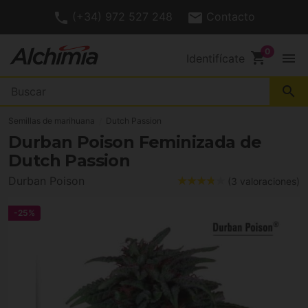
4.7/
Puntuación De Cliente
5
shopping_cart
menu
Identifícate
search
Semillas de marihuana
Dutch Passion
Durban Poison Feminizada de
Dutch Passion
Durban Poison
(3 valoraciones)
-25%