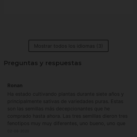
Mostrar todos los idiomas (3)
Preguntas y respuestas
Ronan
Ha estado cultivando plantas durante siete años y
principalmente sativas de variedades puras. Estas
son las semillas más decepcionantes que he
comprado hasta ahora. Las tres semillas dieron tres
fenotipos muy muy diferentes, uno bueno, uno que
tiene fascinante y otro con muy mal tamaño y
02-08-2020