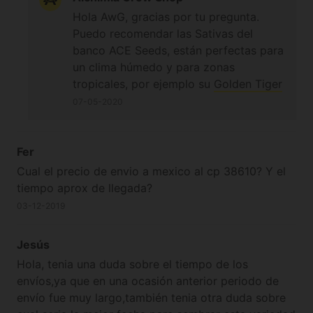
Hola AwG, gracias por tu pregunta.
Puedo recomendar las Sativas del
banco ACE Seeds, están perfectas para
un clima húmedo y para zonas
tropicales, por ejemplo su
Golden Tiger
o
Zamaldelica
que tenemos en formato
07-05-2020
feminizado, o si prefieres regulares,
tenemos la
Ethiopia
,
Honduras
o la
Panama
que son planta excelentes. Del
Fer
banco Cannabiogen puedo recomendar
Cual el precio de envio a mexico al cp 38610? Y el
la Destroyer, un híbrido de Sativas de
tiempo aprox de llegada?
rápida floración. En cuanto a las
03-12-2019
Sativas tropicales, son los dos bancos
más fiables. ¡Un saludo!
Jesús
Hola, tenia una duda sobre el tiempo de los
envíos,ya que en una ocasión anterior periodo de
envío fue muy largo,también tenia otra duda sobre