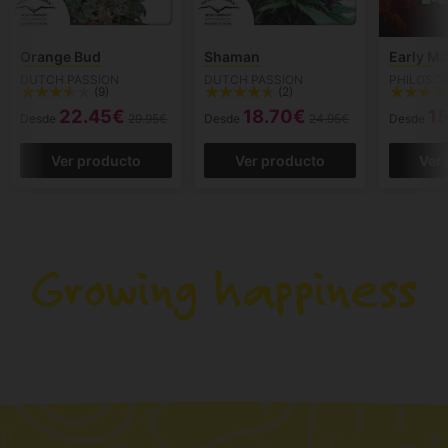
Orange Bud
Shaman
Early M
DUTCH PASSION
DUTCH PASSION
PHILOSO
(9)
(2)
22.45€
18.70€
1
Desde
29.95€
Desde
24.95€
Desde
Ver producto
Ver producto
Ver