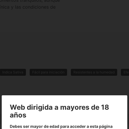
momentos tranquilos, aunque
ínica y las condiciones de
Indica Sativa
Fácil para iniciación
Resistentes a la humedad
Efe
Web dirigida a mayores de 18
años
Debes ser mayor de edad para acceder a esta página