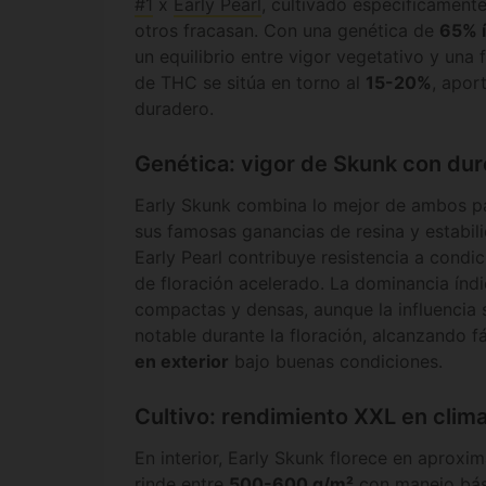
#1
x
Early Pearl
, cultivado específicament
otros fracasan. Con una genética de
65% í
un equilibrio entre vigor vegetativo y una f
de THC se sitúa en torno al
15-20%
, apor
duradero.
Genética: vigor de Skunk con dur
Early Skunk combina lo mejor de ambos pa
sus famosas ganancias de resina y estabil
Early Pearl contribuye resistencia a condi
de floración acelerado. La dominancia índ
compactas y densas, aunque la influencia s
notable durante la floración, alcanzando 
en exterior
bajo buenas condiciones.
Cultivo: rendimiento XXL en clima
En interior, Early Skunk florece en aprox
rinde entre
500-600 g/m²
con manejo bás