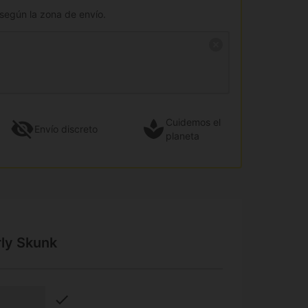
 según la zona de envío.
Cuidemos el
Envío
discreto
planeta
rly Skunk
check