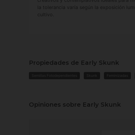
creativos y contemplativos ideales para 
la tolerancia varía según la exposición lum
cultivo.
Propiedades de Early Skunk
Semillas Fotodependientes
Skunk
Feminizadas
Opiniones sobre Early Skunk