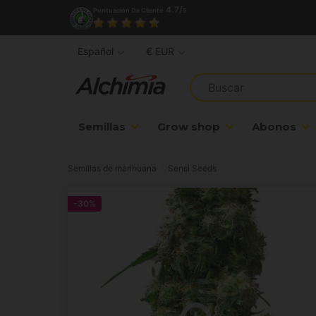
4.7/
Puntuación De Cliente
5
Español
€ EUR
Semillas
Grow shop
Abonos
Semillas de marihuana
Sensi Seeds
-30%