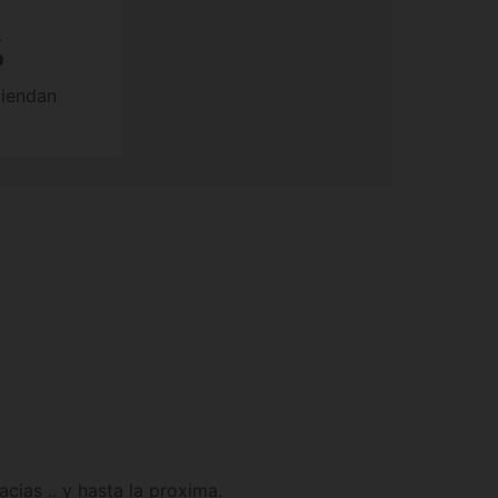
%
miendan
cias .. y hasta la proxima.