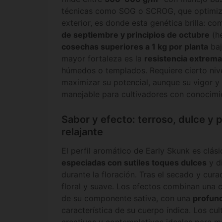
técnicas como SOG o SCROG, que optimizan
exterior, es donde esta genética brilla: co
de septiembre y principios de octubre
(he
cosechas superiores a 1 kg por planta
baj
mayor fortaleza es la
resistencia extrem
húmedos o templados. Requiere cierto nive
maximizar su potencial, aunque su vigor y r
manejable para cultivadores con conocimi
Sabor y efecto: terroso, dulce y
relajante
El perfil aromático de Early Skunk es clás
especiadas con sutiles toques dulces
y d
durante la floración. Tras el secado y cur
floral y suave. Los efectos combinan una cl
de su componente sativa, con una
profund
característica de su cuerpo índica. Los cu