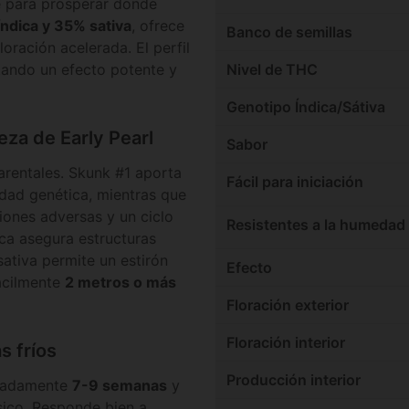
e para prosperar donde
ndica y 35% sativa
, ofrece
Banco de semillas
loración acelerada. El perfil
tando un efecto potente y
Nivel de THC
Genotipo Índica/Sátiva
eza de Early Pearl
Sabor
rentales. Skunk #1 aporta
Fácil para iniciación
idad genética, mientras que
ciones adversas y un ciclo
Resistentes a la humedad
ica asegura estructuras
ativa permite un estirón
Efecto
fácilmente
2 metros o más
Floración exterior
Floración interior
s fríos
Producción interior
imadamente
7-9 semanas
y
ico. Responde bien a