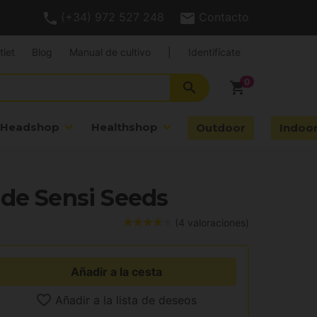
(+34) 972 527 248
Contacto
tlet
Blog
Manual de cultivo
|
Identifícate
search
shopping_cart
Headshop
Healthshop
Outdoor
Indoo
 de Sensi Seeds
(4 valoraciones)
Añadir a la cesta
Añadir a la lista de deseos