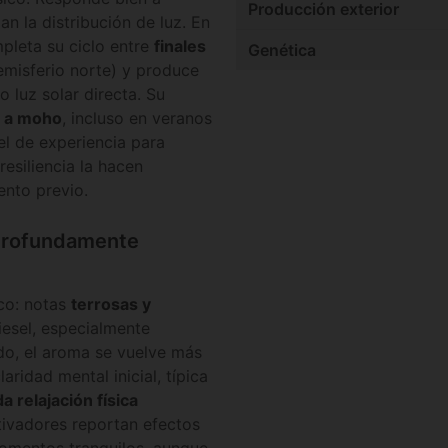
Producción exterior
 la distribución de luz. En
mpleta su ciclo entre
finales
Genética
misferio norte) y produce
o luz solar directa. Su
a a moho
, incluso en veranos
l de experiencia para
esiliencia la hacen
ento previo.
 profundamente
ico: notas
terrosas y
iesel, especialmente
ado, el aroma se vuelve más
aridad mental inicial, típica
a relajación física
ltivadores reportan efectos