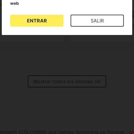
web
3.8
75
ENTRAR
SALIR
de clientes lo reco
4 Reseñas
Mostrar todos los idiomas (4)
Medellin (COLOMBIA) que tiempo demoraria en florecer . gra