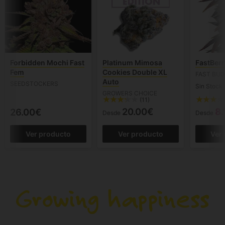
Forbidden Mochi Fast
Platinum Mimosa
FastBerr
Fem
Cookies Double XL
FAST BU
Auto
SEEDSTOCKERS
Sin Stock
GROWERS CHOICE
(11)
20.00€
8.
26.00€
Desde
Desde
Ver producto
Ver producto
Ver