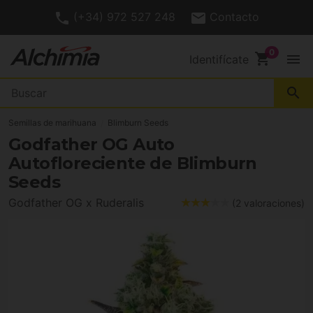
(+34) 972 527 248
Contacto
shopping_cart
menu
Identifícate
search
Semillas de marihuana
Blimburn Seeds
Godfather OG Auto
Autofloreciente de Blimburn
Seeds
Godfather OG x Ruderalis
(2 valoraciones)