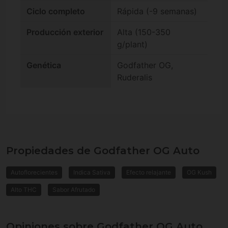
Ciclo completo
Rápida (-9 semanas)
Producción exterior
Alta (150-350
g/plant)
Genética
Godfather OG,
Ruderalis
Propiedades de Godfather OG Auto
Autoflorecientes
Indica Sativa
Efecto relajante
OG Kush
Alto THC
Sabor Afrutado
Opiniones sobre Godfather OG Auto