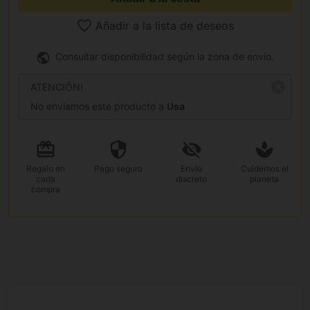
Añadir a la lista de deseos
Consultar disponibilidad según la zona de envío.
ATENCIÓN!
No enviamos este producto a
Usa
Regalo
en
Pago
seguro
Envío
Cuidemos el
cada
discreto
planeta
compra