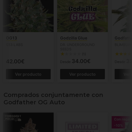
OG13
Godzilla Glue
Godfath
G13 LABS
DR. UNDERGROUND
BLIMBUR
SEEDS
(1)
34.00€
3
42.00€
Desde
Desde
Ver producto
Ver producto
Ver
Comprados conjuntamente con
Godfather OG Auto
Con regal
-10%