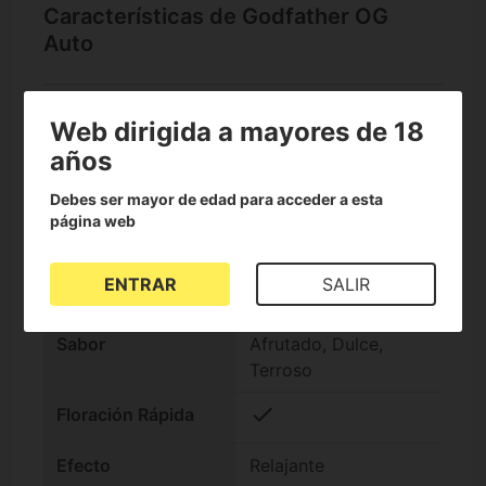
Características de Godfather OG
Auto
Web dirigida a mayores de 18
check
Semillas Auto
años
Banco de semillas
Blimburn Seeds
Debes ser mayor de edad para acceder a esta
página web
Nivel de THC
Muy alto (25-30%)
Genotipo
Índica +60%
ENTRAR
SALIR
Índica/Sátiva
Sabor
Afrutado, Dulce,
Terroso
check
Floración Rápida
Efecto
Relajante