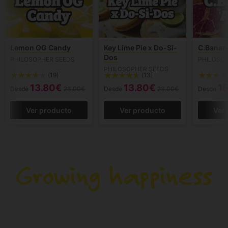
Lemon OG Candy
Key Lime Pie x Do-Si-
C.Banan
Dos
PHILOSOPHER SEEDS
PHILOSO
PHILOSOPHER SEEDS
(19)
(13)
13.80€
13.80€
1
Desde
23.00€
Desde
23.00€
Desde
Ver producto
Ver producto
Ver