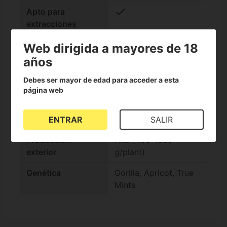
check
Apto para
extracciones
Efecto
Estimulante
Web dirigida a mayores de 18
años
Floración exterior
Estándar (Otoño)
Debes ser mayor de edad para acceder a esta
Floración interior
Estándar (10-14
página web
semanas)
Producción interior
Alta (500-600 g/m2)
ENTRAR
SALIR
Producción
Alta (400-1000
exterior
g/plant)
Genética
Gorilla, Apricot, True
Mints