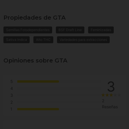
Propiedades de GTA
Semillas Fotodependientes
BSF Draft Line
Feminizadas
Sativa Indica
Alto THC
Variedades para extracciones
Opiniones sobre GTA
3
5
4
3
2
2
Reseñas
1