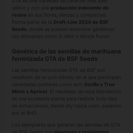
GTA es una variedad de carácter más bien
sativo y con una
producción indecente de
resina
en sus flores, densas y compactas.
Forma parte de la
Draft-Line 2024 de BSF
Seeds
, donde se pueden encontrar genéticas
tan diferentes como G-Mint o Nicole Punch.
Genética de las semillas de marihuana
feminizada GTA de BSF Seeds
Las semillas feminizadas GTA de BSF son
resultado de un poli-híbrido en el que participan
variedades punteras como son:
Gorilla x True
Mints x Apricot
. El resultado de esta hibridación
es una excelente planta para realizar todo tipo
de extracciones, desde dry hasta rosin, pasando
por el BHO.
Los ejemplares que generan las semillas de GTA
de BSF Seeds son
vigorosos y resistentes
,