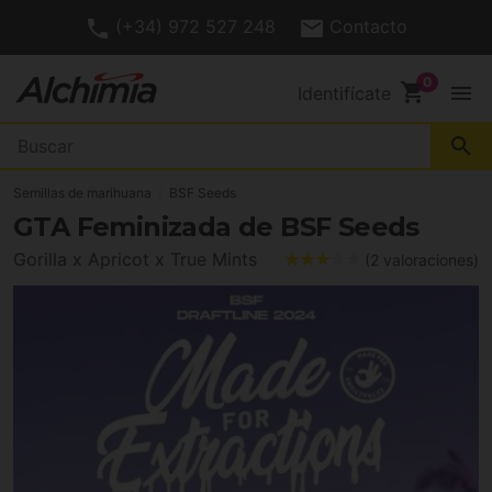
(+34) 972 527 248
Contacto
shopping_cart
menu
Identifícate
search
Semillas de marihuana
BSF Seeds
GTA Feminizada de BSF Seeds
Gorilla x Apricot x True Mints
(2 valoraciones)