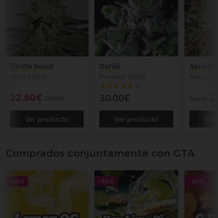
Gorilla Scout
Gorila
Apricot
PAISA SEEDS
PYRAMID SEEDS
PARADISE
(1)
22.50€
2
30.00€
25.00€
Desde
Ver producto
Ver producto
Ver
Comprados conjuntamente con GTA
-40%
-40%
-40%