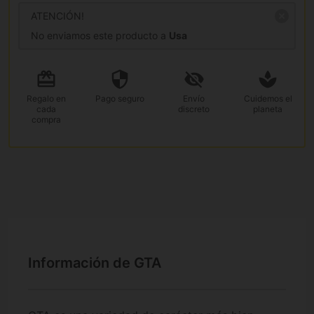
ATENCIÓN!
No enviamos este producto a
Usa
Regalo
en
Pago
seguro
Envío
Cuidemos el
cada
discreto
planeta
compra
Información de GTA