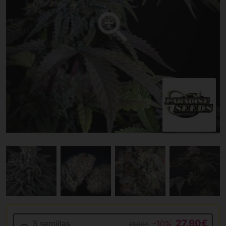
27.90€
3 semillas
-10%
31.00€