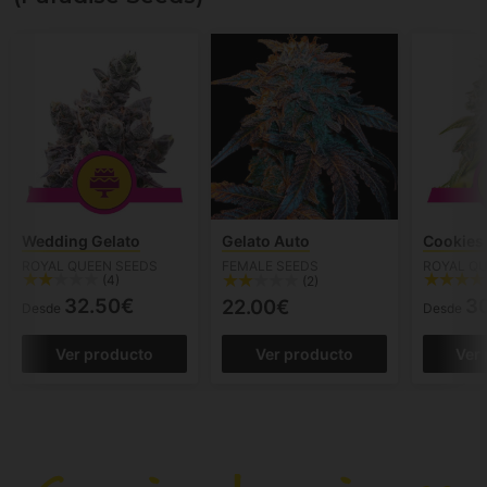
Wedding Gelato
Gelato Auto
Cookies
ROYAL QUEEN SEEDS
FEMALE SEEDS
ROYAL QU
(4)
(2)
32.50€
3
22.00€
Desde
Desde
Ver producto
Ver producto
Ver