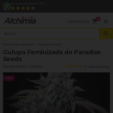
4.7/
Puntuación De Cliente
5
acto
shopping_cart
menu
Identifícate
search
Semillas de marihuana
Paradise Seeds
Gulupa Feminizada de Paradise
Seeds
Purple Kush x Gelato
(1 valoraciones)
-10%