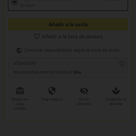
En stock
Añadir a la cesta
Añadir a la lista de deseos
Consultar disponibilidad según la zona de envío.
ATENCIÓN!
No enviamos este producto a
Usa
Regalo
en
Pago
seguro
Envío
Cuidemos el
cada
discreto
planeta
compra