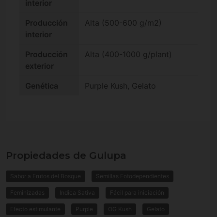
interior
Producción
Alta (500-600 g/m2)
interior
Producción
Alta (400-1000 g/plant)
exterior
Genética
Purple Kush, Gelato
Propiedades de Gulupa
Sabor a Frutos del Bosque
Semillas Fotodependientes
Feminizadas
Indica Sativa
Fácil para iniciación
Efecto estimulante
Purple
OG Kush
Gelato