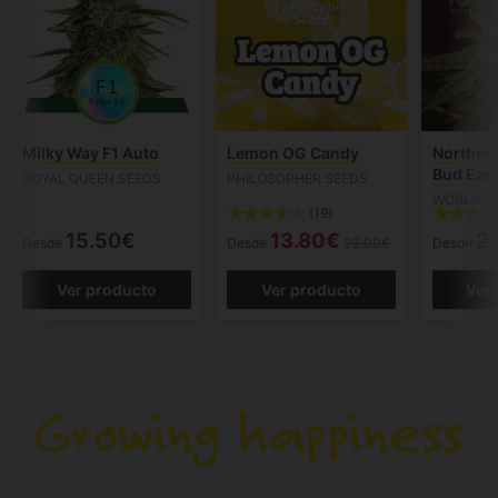
Milky Way F1 Auto
Lemon OG Candy
Northern
Bud Earl
ROYAL QUEEN SEEDS
PHILOSOPHER SEEDS
WORLD O
(19)
15.50€
13.80€
2
Desde
Desde
23.00€
Desde
Ver producto
Ver producto
Ver