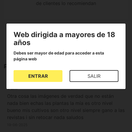
de clientes lo recomiendan
Web dirigida a mayores de 18
años
Mostrar todos los idiomas (2)
Debes ser mayor de edad para acceder a esta
página web
Preguntas y respuestas
ENTRAR
SALIR
Dani
Otra cosa las imágenes de verdad que no están
nada bien echas las plantas la mía es otro nivel
bueno mis cultivos son otro nivel siempre gano a las
revistas i sin retocar nada saludos
19-06-2025