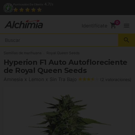
(+34) 972 527 248
Contacto
shopping_cart
menu
Identifícate
search
Semillas de marihuana
Royal Queen Seeds
Hyperion F1 Auto Autofloreciente
de Royal Queen Seeds
Amnesia x Lemon x Sin Tra Bajo
(2 valoraciones)