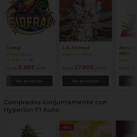
Sideral
L.A. Amnesia
Amnesia
AMG
RIPPER SEEDS
PARADISE SEEDS
(4)
ROYAL QU
5.40€
27.90€
3
Desde
6.00€
Desde
31.00€
Desde
Ver producto
Ver producto
Ver
Comprados conjuntamente con
Hyperion F1 Auto
-40%