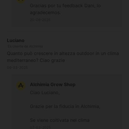
Gracias por tu feedback Dani, lo
agradecemos.
20-06-2025
Luciano
Es cliente de Alchimia
Quanto può crescere in altezza outdoor in un clima
mediterraneo? Ciao grazie
06-03-2025
Alchimia Grow Shop
Ciao Luciano,
Grazie per la fiducia in Alchimia,
Se viene coltivata nel clima
mediterraneo a partire da aprile con
07-03-2025