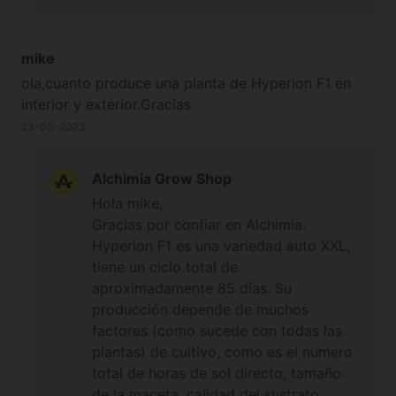
sufficienti ore di luce e spazio per le
radici, può raggiungere 1 metro.
Dobbiamo ricordare che una volta che
mike
le autofiorenti germinano tra i
ola,cuanto produce una planta de Hyperion F1 en
tovaglioli, è consigliabile trapiantarle
interior y exterior.Gracias
direttamente nel vaso finale.
23-03-2023
Saluti
Alchimia Grow Shop
Hola mike,
Gracias por confiar en Alchimia.
Hyperion F1 es una variedad auto XXL,
tiene un ciclo total de
aproximadamente 85 días. Su
producción depende de muchos
factores (como sucede con todas las
plantas) de cultivo, como es el numero
total de horas de sol directo, tamaño
de la maceta, calidad del sustrato...