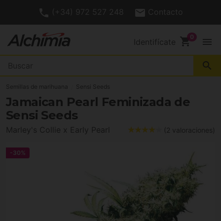
(+34) 972 527 248
Contacto
shopping_cart
menu
Identifícate
search
Semillas de marihuana
Sensi Seeds
Jamaican Pearl Feminizada de
Sensi Seeds
Marley's Collie x Early Pearl
(2 valoraciones)
-30%