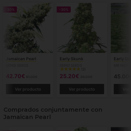
-30%
-30%
Jamaican Pearl
Early Skunk
Early Q
SENSI SEEDS
SENSI SEEDS
MR NICE
(2)
42.70€
25.20€
45.00
61.00€
36.00€
Ver producto
Ver producto
Ver
Comprados conjuntamente con
Jamaican Pearl