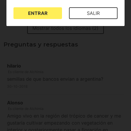
ENTRAR
SALIR
Mostrar todos los idiomas (2)
Preguntas y respuestas
hilario
Es cliente de Alchimia
semillas de que bancos envian a argentina?
30-10-2018
Alonso
Es cliente de Alchimia
Amigo vivo en la región del trópico de cancer y me
gustaría cultivar empezando con vegetación en
interior y posteriormente pasar a floración en