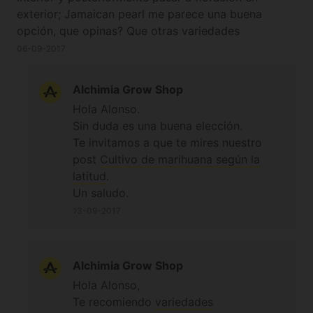
exterior; Jamaican pearl me parece una buena
opción, que opinas? Que otras variedades
recomiendas para este plan de cultivo?? Escribí en
06-09-2017
el post de Jamaican pearl pero no he tenido
respuesta espero puedas ayudarme a decidir cuales
Alchimia Grow Shop
semillas comprar, GRACIAS
Hola Alonso.
Sin duda es una buena elección.
Te invitamos a que te mires nuestro
post
Cultivo de marihuana según la
latitud
.
Un saludo.
13-09-2017
Alchimia Grow Shop
Hola Alonso,
Te recomiendo
variedades