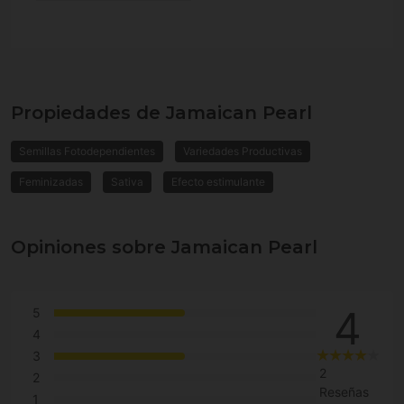
Propiedades de Jamaican Pearl
Semillas Fotodependientes
Variedades Productivas
Feminizadas
Sativa
Efecto estimulante
Opiniones sobre Jamaican Pearl
4
5
4
3
2
2
Reseñas
1