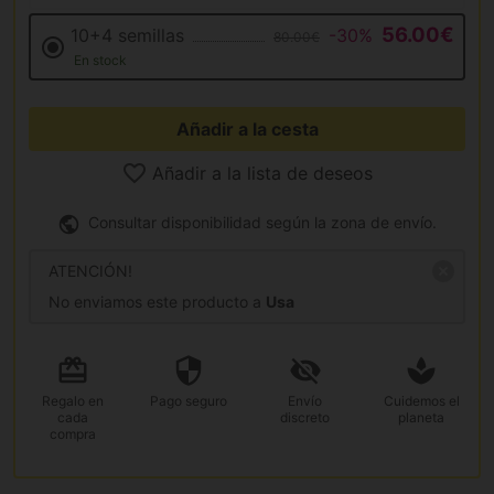
56.00€
10+4 semillas
-30%
80.00€
En stock
Añadir a la cesta
Añadir a la lista de deseos
Consultar disponibilidad según la zona de envío.
ATENCIÓN!
No enviamos este producto a
Usa
Regalo
en
Pago
seguro
Envío
Cuidemos el
cada
discreto
planeta
compra