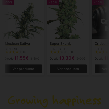
-30%
-30%
-40%
Mexican Sativa
Super Skunk
Critical
SENSI SEEDS
SENSI SEEDS
PHILOSO
(1)
(31)
11.55€
13.30€
11
Desde
16.50€
Desde
19.00€
Desde
Ver producto
Ver producto
Ver