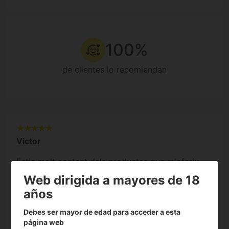
100%
de clientes lo recomiendan
Victor
Estic molt content dels productes que m'oferiu.
Gràcies per la vostra atenció!! Bon Estiu!!
Web dirigida a mayores de 18
años
16-07-2026
Debes ser mayor de edad para acceder a esta
Opinión verificada
página web