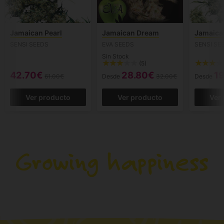
Jamaican Pearl
Jamaican Dream
Jamaica
SENSI SEEDS
EVA SEEDS
SENSI SE
Sin Stock
(5)
42.70€
28.80€
1
61.00€
Desde
32.00€
Desde
Ver producto
Ver producto
Ver