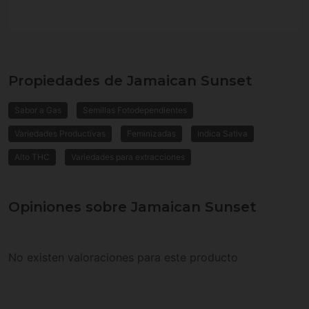
Propiedades de Jamaican Sunset
Sabor a Gas
Semillas Fotodependientes
Variedades Productivas
Feminizadas
Indica Sativa
Alto THC
Variedades para extracciones
Opiniones sobre Jamaican Sunset
No existen valoraciones para este producto