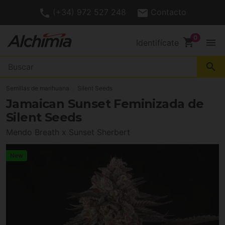
(+34) 972 527 248
Contacto
shopping_cart
menu
Identifícate
search
Semillas de marihuana
Silent Seeds
Jamaican Sunset Feminizada de
Silent Seeds
Mendo Breath x Sunset Sherbert
New