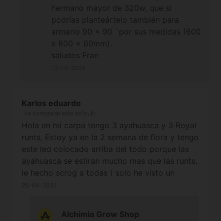
hermano mayor de 320w, que si
podrías planteártelo también para
armario 90 x 90 `por sus medidas (600
x 800 x 60mm).
saludos Fran
13-10-2025
Karlos eduardo
Ha comprado este artículo
Hola en mi carpa tengo 3 ayahuasca y 3 Royal
runts, Estoy ya en la 2 semana de flora y tengo
este led colocado arriba del todo porque las
ayahuasca se estiran mucho mas que las runts,
le hecho scrog a todas ( solo he visto un
cambio significativo en la runts las ayahuasca
26-04-2024
no me a servido mucho). Quería saber si daría
igual la distancia del led o tendría que
Alchimia Grow Shop
aumentar la potencia o bajar más el led . ¿Que