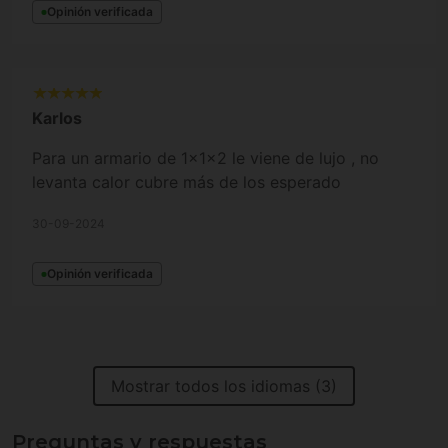
Opinión verificada
buen precio y totalmente regulable. Estoy muy
contento por ahora.
Karlos
Para un armario de 1x1x2 le viene de lujo , no
levanta calor cubre más de los esperado
30-09-2024
Opinión verificada
Mostrar todos los idiomas (3)
Preguntas y respuestas