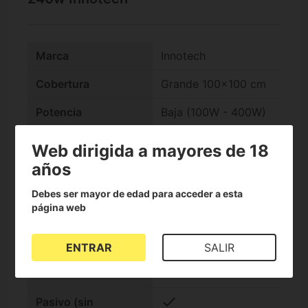
Marca
Innotech
Cobertura
Grande 100x100 cm
Potencia
Baja (100W - 400W)
Espectro
Blanco, Rojo
Web dirigida a mayores de 18
reforzado
años
Etapa
Ciclo completo
Debes ser mayor de edad para acceder a esta
página web
Diseño
Barras
Driver o balastro
Balastro externo
ENTRAR
SALIR
check
Chip Premium
check
Pasivo (sin