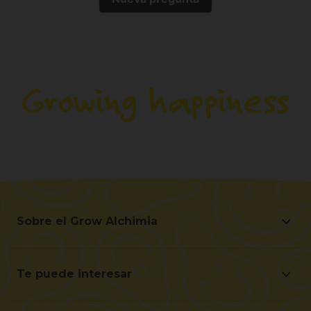
Sobre el Grow Alchimia
Sobre el Grow Alchimia
Situación y Contacto
Te puede interesar
Ayúdanos a mejorar
Ofertas
Contacto para profesionales (B2B)