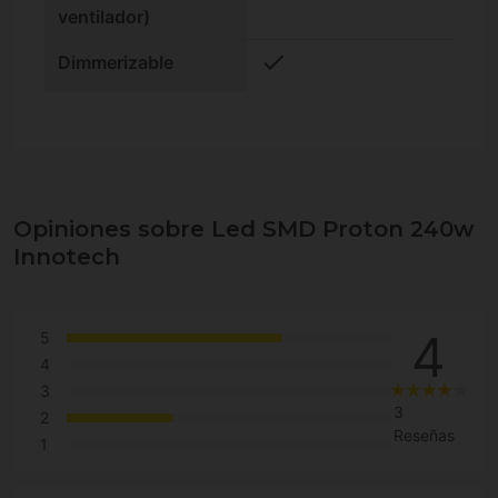
ventilador)
check
Dimmerizable
Opiniones sobre Led SMD Proton 240w
Innotech
4
5
4
3
3
2
Reseñas
1