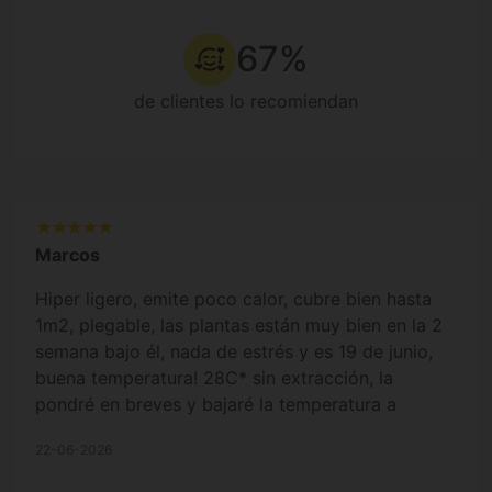
67%
de clientes lo recomiendan
Marcos
Hiper ligero, emite poco calor, cubre bien hasta
1m2, plegable, las plantas están muy bien en la 2
semana bajo él, nada de estrés y es 19 de junio,
buena temperatura! 28C* sin extracción, la
pondré en breves y bajaré la temperatura a
26/25C*. Tengo autos a 20/4 h de luz, están
22-06-2026
preciosas, auguro buena cosecha, mínimo 1g/w
pero creo q lo superará con creces, toda la pinta,