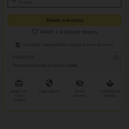
En stock
Añadir a la cesta
Añadir a la lista de deseos
Consultar disponibilidad según la zona de envío.
ATENCIÓN!
No enviamos este producto a
Usa
Regalo
en
Pago
seguro
Envío
Cuidemos el
cada
discreto
planeta
compra