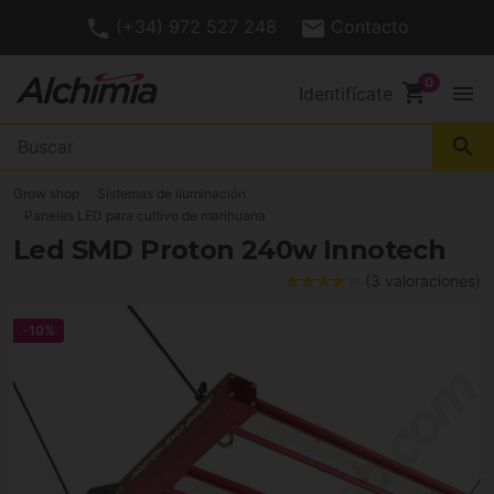
(+34) 972 527 248
Contacto
shopping_cart
menu
Identifícate
search
Grow shop
Sistemas de iluminación
Paneles LED para cultivo de marihuana
Led SMD Proton 240w Innotech
(3 valoraciones)
-10%