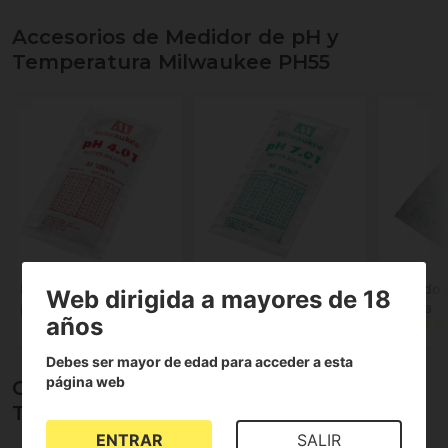
Accesorios de Medidor de pH y
Temperatura Milwaukee PH55
Líquido de calibraje
Líquido de calibraje
Líquido 
Web dirigida a mayores de 18
pH - 4.01 - 20 ml
pH - 7.01 - 20 ml
sonda
años
(2)
Debes ser mayor de edad para acceder a esta
página web
Opiniones sobre Medidor de pH y
Temperatura Milwaukee PH55
ENTRAR
SALIR