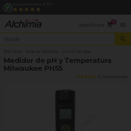
4.7/
Puntuación De Cliente
5
shopping_cart
menu
Identifícate
search
Grow shop
Riego de marihuana
pH y EC del agua
Medidor de pH y Temperatura
Milwaukee PH55
(1 valoraciones)