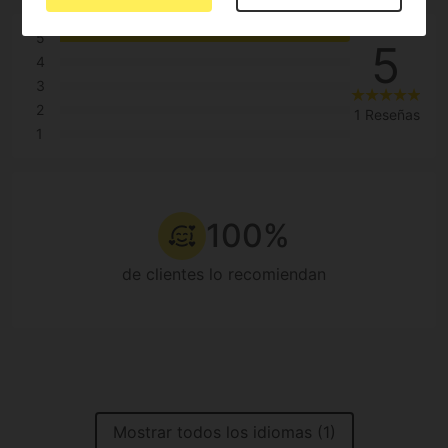
5
5
4
3
2
1 Reseñas
1
100%
de clientes lo recomiendan
Mostrar todos los idiomas (1)