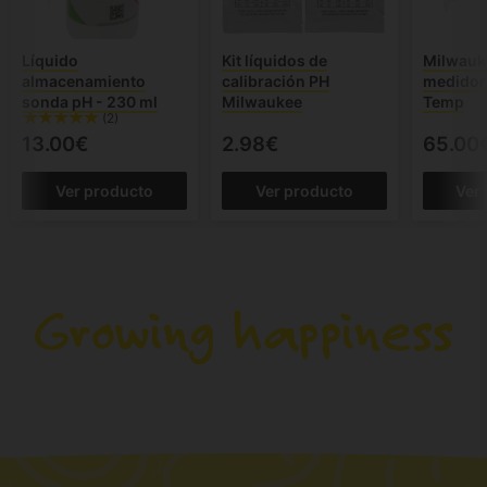
Líquido
Kit líquidos de
Milwauk
almacenamiento
calibración PH
medidor
sonda pH - 230 ml
Milwaukee
Temp
(2)
13.00€
2.98€
65.00
Ver producto
Ver producto
Ver