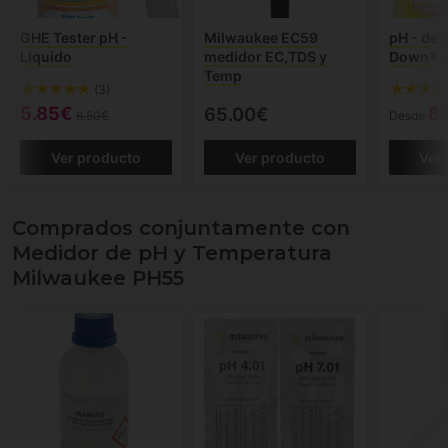
GHE Tester pH -
Milwaukee EC59
pH - de 
Líquido
medidor EC,TDS y
Down® d
Temp
(3)
5.85€
8.
65.00€
6.50€
Desde
Ver producto
Ver producto
Ver
Comprados conjuntamente con
Medidor de pH y Temperatura
Milwaukee PH55