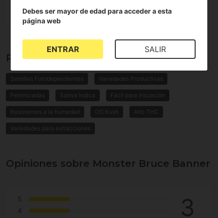
Debes ser mayor de edad para acceder a esta
página web
ENTRAR
SALIR
Propiedades de Monster Bruce Banner
Semillas Fotodependientes
Variedades Productivas
Feminizadas
Sativa Indica
Fácil para iniciación
Resistentes a la humedad
OG Kush
Alto THC
Variedades para extracciones
Opiniones sobre Monster Bruce Banner
3
5
4