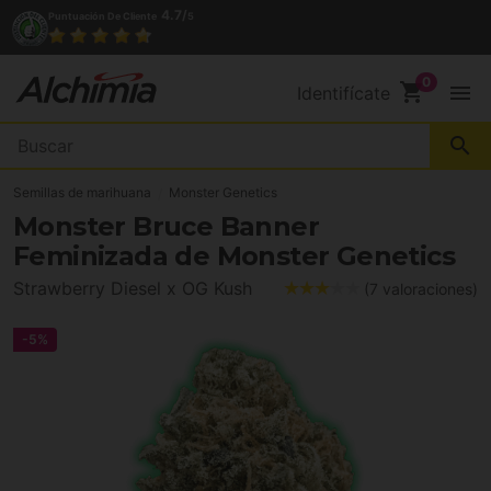
(+34) 972 527 248
Contacto
shopping_cart
menu
Identifícate
search
Semillas de marihuana
Monster Genetics
Monster Bruce Banner
Feminizada de Monster Genetics
Strawberry Diesel x OG Kush
(7 valoraciones)
-5%