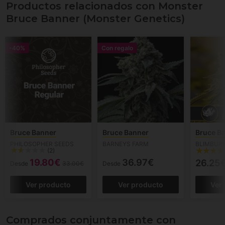
Productos relacionados con Monster
Bruce Banner (Monster Genetics)
-40%
Con regalo
Bruce Banner
Bruce Banner
Bruce B
PHILOSOPHER SEEDS
BARNEYS FARM
BLIMBUR
(2)
19.80€
36.97€
26.25
Desde
33.00€
Desde
Ver producto
Ver producto
Ver
Comprados conjuntamente con