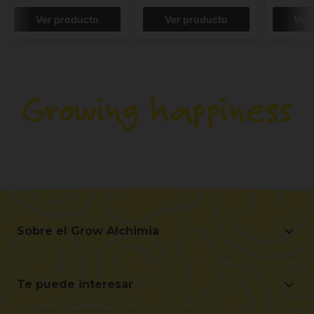
Ver producto
Ver producto
Ver
Sobre el Grow Alchimia
Sobre el Grow Alchimia
Situación y Contacto
Te puede interesar
Ayúdanos a mejorar
Ofertas