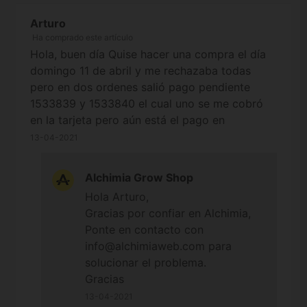
Arturo
Ha comprado este artículo
Hola, buen día Quise hacer una compra el día
domingo 11 de abril y me rechazaba todas
pero en dos ordenes salió pago pendiente
1533839 y 1533840 el cual uno se me cobró
en la tarjeta pero aún está el pago en
pendiente, espero que me puedan ayudar, soy
13-04-2021
de México.
Alchimia Grow Shop
Hola Arturo,
Gracias por confiar en Alchimia,
Ponte en contacto con
info@alchimiaweb.com para
solucionar el problema.
Gracias
13-04-2021