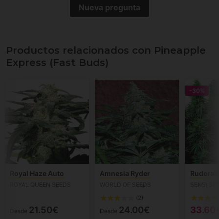
Nueva pregunta
Productos relacionados con Pineapple
Express (Fast Buds)
-30%
Royal Haze Auto
Amnesia Ryder
Ruderali
ROYAL QUEEN SEEDS
WORLD OF SEEDS
SENSI SE
(2)
21.50€
24.00€
33.60
Desde
Desde