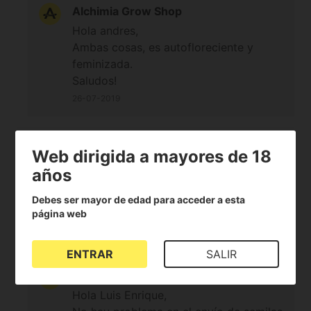
Alchimia Grow Shop
Hola andres,
Ambas cosas, es autofloreciente y
feminizada.
Saludos!
26-07-2019
Luis Enrique
Web dirigida a mayores de 18
Hola buenos dias yo vivo en Cd Juarez si yegan los
años
enbios y como le puedo aser sino tengo tarjeta o
Debes ser mayor de edad para acceder a esta
cuenta bancaria para poder realisar mi compra.
página web
saludos
19-06-2019
ENTRAR
SALIR
Alchimia Grow Shop
Hola Luis Enrique,