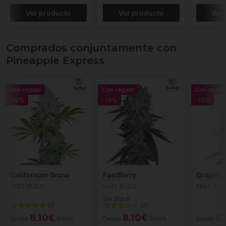
Ver producto
Ver producto
Ver
Comprados conjuntamente con
Pineapple Express
Con regalo
Con regalo
Con regal
-10%
-10%
-10%
Californian Snow
FastBerry
Grapefru
FAST BUDS
FAST BUDS
FAST BU
Sin Stock
(6)
(2)
8.10€
8.10€
8.
Desde
9.00€
Desde
9.00€
Desde