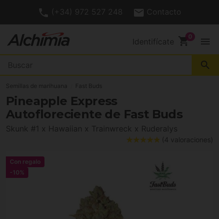
(+34) 972 527 248
Contacto
shopping_cart
menu
Identifícate
search
Semillas de marihuana
Fast Buds
Pineapple Express
Autofloreciente de Fast Buds
Skunk #1 x Hawaiian x Trainwreck x Ruderalys
(4 valoraciones)
Con regalo
-10%