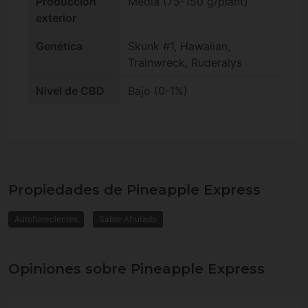
Producción
Media (75-150 g/plant)
exterior
Genética
Skunk #1, Hawaiian,
Trainwreck, Ruderalys
Nivel de CBD
Bajo (0-1%)
Propiedades de Pineapple Express
Autoflorecientes
Sabor Afrutado
Opiniones sobre Pineapple Express