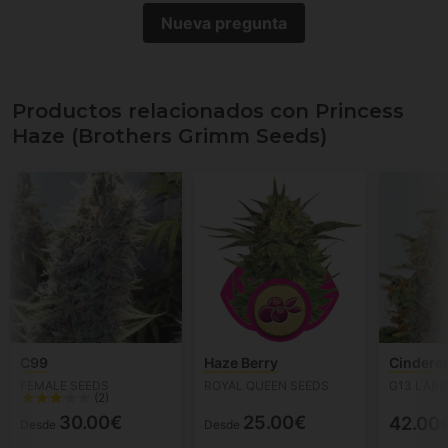
Nueva pregunta
Productos relacionados con Princess
Haze (Brothers Grimm Seeds)
C99
Haze Berry
Cinderel
FEMALE SEEDS
ROYAL QUEEN SEEDS
G13 LABS
(2)
30.00€
25.00€
42.00
Desde
Desde