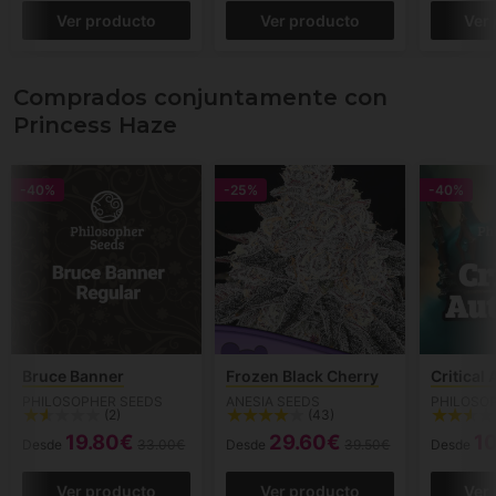
Ver producto
Ver producto
Ver
Comprados conjuntamente con
Princess Haze
-40%
-25%
-40%
Bruce Banner
Frozen Black Cherry
Critical
PHILOSOPHER SEEDS
ANESIA SEEDS
PHILOSO
(2)
(43)
19.80€
29.60€
1
Desde
33.00€
Desde
39.50€
Desde
Ver producto
Ver producto
Ver