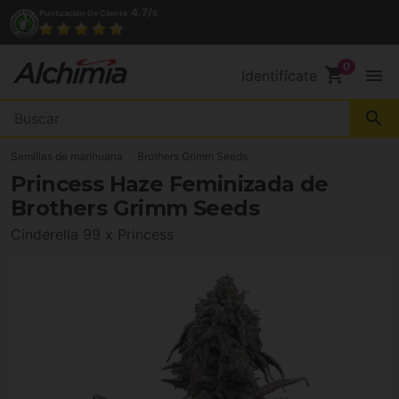
4.7/
Puntuación De Cliente
5
shopping_cart
menu
Identifícate
search
Semillas de marihuana
Brothers Grimm Seeds
Princess Haze Feminizada de
Brothers Grimm Seeds
Cinderella 99 x Princess