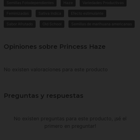
Semillas Fotodependientes
Haze
Variedades Productivas
Feminizadas
Sativa Indica
Efecto estimulante
Sabor Afrutado
Old School
Semillas de marihuana americanas
Opiniones sobre Princess Haze
No existen valoraciones para este producto
Preguntas y respuestas
No existen preguntas para este producto, ¡sé el
primero en preguntar!