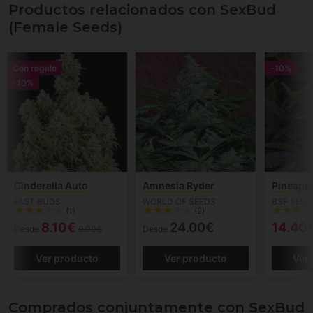
Productos relacionados con SexBud
(Female Seeds)
Con regalo
-10%
-10%
Cinderella Auto
Amnesia Ryder
Pineappl
FAST BUDS
WORLD OF SEEDS
BSF SEED
(1)
(2)
8.10€
24.00€
14.40
Desde
9.00€
Desde
Ver producto
Ver producto
Ver
Comprados conjuntamente con SexBud