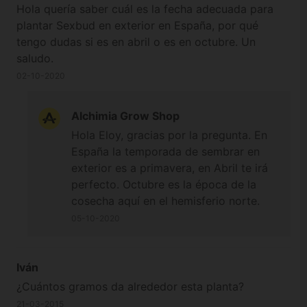
tirado y volve a comprar 10 semillas mas. Ahora el
Hola quería saber cuál es la fecha adecuada para
problema sigue, hace 2 semanas que salieron, solo
plantar Sexbud en exterior en España, por qué
tienen dos hojitas, parecen debiles, las raizes no
tengo dudas si es en abril o es en octubre. Un
crecen, mi pH/EC esta bueno todo muy controlado
saludo.
pero parece que esas semillas son de muy mala
02-10-2020
calidad. Yo no consejo comprar este producto. He
perdido casi 100€ y mas de 2 meses con este
asunto !
Alchimia Grow Shop
Hola Eloy, gracias por la pregunta. En
España la temporada de sembrar en
exterior es a primavera, en Abril te irá
perfecto. Octubre es la época de la
cosecha aquí en el hemisferio norte.
Saludos!
05-10-2020
Iván
¿Cuántos gramos da alrededor esta planta?
21-03-2015