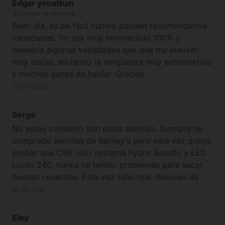
Edgar yonathan
Es cliente de Alchimia
Buen día, es de fácil cultivo pueden recomendarme
variedades. Yo soy muy introvertido 100% y
desearía algunas variedades que que me vuelvan
muy social, anulando la vergüenza muy extrovertido
y muchas ganas de hablar. Gracias
22-01-2025
Serge
No estoy contento con estas semillas. Siempre he
comprado semillas de Barney's pero esta vez queria
probar una C99. Uso systema hydro Aeroflo y LED
Lucilu 240, nunca he tenido problemas para sacar
buenas cosechas. Esta vez salio mal, despues de
germinar las plantitas se quedan pequeñas, las ojas
21-01-2021
se doblan parabajo y ya no crecen ! Pensando que
tenia root rot al ver las raizes que no crecìan, las he
Eloy