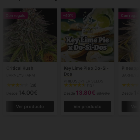
Con regalo
-40%
Con regal
Critical Kush
Key Lime Pie x Do-Si-
Pineapp
Dos
BARNEYS FARM
BARNEYS
PHILOSOPHER SEEDS
(28)
(13)
14.00€
13.80€
14
Desde
Desde
23.00€
Desde
Ver producto
Ver producto
Ver