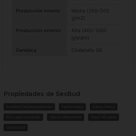
Producción interior
Media (350-500
g/m2)
Producción exterior
Alta (400-1000
g/plant)
Genética
Cinderella 99
Propiedades de SexBud
Semillas Fotodependientes
Feminizadas
Sativa Indica
Fácil para iniciación
Efecto estimulante
Sabor Afrutado
Old School