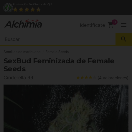
(+34) 972 527 248
Contacto
shopping_cart
menu
Identifícate
search
Semillas de marihuana
Female Seeds
SexBud Feminizada de Female
Seeds
Cinderella 99
(4 valoraciones)