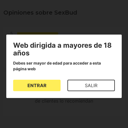
Opiniones sobre SexBud
5
3.8
4
Web dirigida a mayores de 18
3
años
2
4 Reseñas
1
Debes ser mayor de edad para acceder a esta
página web
ENTRAR
SALIR
75%
de clientes lo recomiendan