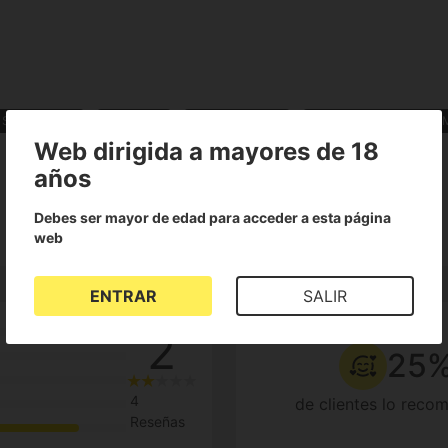
Sativa Indica
Regulares
Efecto relajante
Semillas de Marihuana 
Web dirigida a mayores de 18
años
Debes ser mayor de edad para acceder a esta página
web
ENTRAR
SALIR
2
25
4
de clientes lo reco
Reseñas