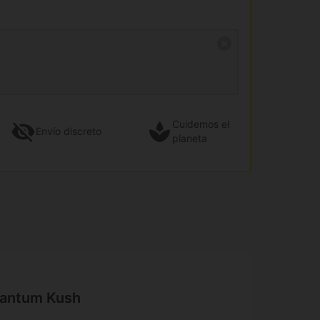
Cuidemos el
Envío
discreto
planeta
uantum Kush