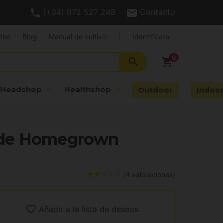
(+34) 972 527 248
Contacto
tlet
Blog
Manual de cultivo
|
Identifícate
search
shopping_cart
Headshop
Healthshop
Outdoor
Indoo
 de Homegrown
(4 valoraciones)
Añadir a la lista de deseos