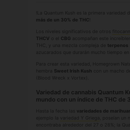
!La Quantum Kush es la primera variedad 
más de un 30% de THC
!
Los niveles significativos de otros
fitocan
THCV
o el
CBG
acompañan este increíblem
THC, y una mezcla compleja de
terpenos
azucarados que durarán mucho tiempo en 
Para crear esta variedad, Homegrown Natu
hembra
Sweet Irish Kush
con un macho de
(Blood Wreck x Vortex).
Variedad de cannabis Quantum Ku
mundo con un índice de THC de 
Hasta la fecha las
variedades de marihua
ejemplo la
variedad Y Griega
, poseían un 
encontraba alrededor del 27 o 28%; la Qu