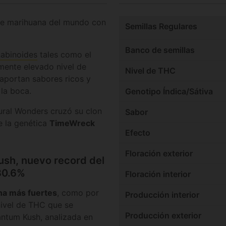
de marihuana del mundo con
Semillas Regulares
Banco de semillas
nabinoides
tales como el
ente elevado nivel de
Nivel de THC
aportan sabores ricos y
la boca.
Genotipo Índica/Sátiva
ral Wonders cruzó su clon
Sabor
 la genética
TimeWreck
Efecto
Floración exterior
sh, nuevo record del
30.6%
Floración interior
na más fuertes
, como por
Producción interior
nivel de THC que se
Producción exterior
antum Kush, analizada en