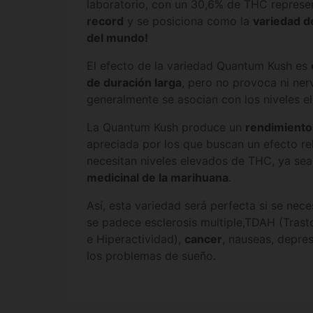
laboratorio, con un 30,6% de THC represe
record
y se posiciona como la
variedad d
del mundo!
El efecto de la variedad Quantum Kush es
de duración larga
, pero no provoca ni ner
generalmente se asocian con los niveles 
La Quantum Kush produce un
rendimiento 
apreciada por los que buscan un efecto rel
necesitan niveles elevados de THC, ya sea
medicinal de la marihuana
.
Así, esta variedad será perfecta si se neces
se padece esclerosis multiple,TDAH (Trast
e Hiperactividad),
cancer
, nauseas, depre
los problemas de sueño.