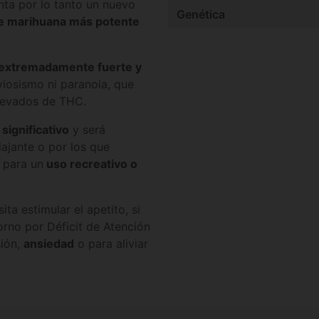
nta por lo tanto un nuevo
Genética
e marihuana más potente
extremadamente fuerte y
viosismo ni paranoia, que
elevados de THC.
significativo
y será
ajante o por los que
 para un
uso recreativo o
ita estimular el apetito, si
orno por Déficit de Atención
sión,
ansiedad
o para aliviar