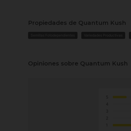
Propiedades de Quantum Kush
Semillas Fotodependientes
Variedades Productivas
Opiniones sobre Quantum Kush
5
4
3
2
1