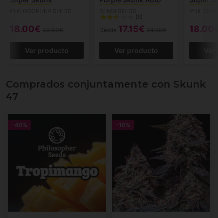
PHILOSOPHER SEEDS
SENSI SEEDS
PHILOSO
(6)
18.00€
17.15€
18.00
30.00€
Desde
24.50€
Ver producto
Ver producto
Ver
Comprados conjuntamente con Skunk
47
-40%
-10%