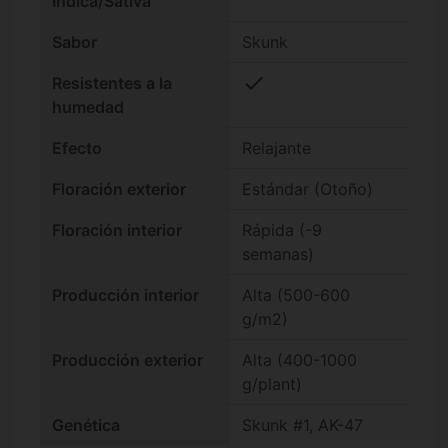
Índica/Sátiva
Sabor
Skunk
check
Resistentes a la
humedad
Efecto
Relajante
Floración exterior
Estándar (Otoño)
Floración interior
Rápida (-9
semanas)
Producción interior
Alta (500-600
g/m2)
Producción exterior
Alta (400-1000
g/plant)
Genética
Skunk #1, AK-47