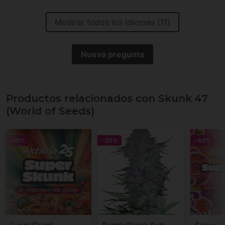
Mostrar todos los idiomas (11)
Nueva pregunta
Productos relacionados con Skunk 47
(World of Seeds)
-40%
-30%
-40%
Super Skunk
Purple Skunk Auto
Super Si