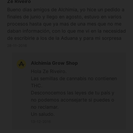
Ze Riveiro
Bueno dias amigos de Alchimia, yo hice un pedido a
finales de junio y llego en agosto, estuvo en varios
procesos hasta que ya mas de una mes que no me
daban información, con lo que me vi en la necesidad
de escribirle a los de la Aduana y para mi sorpresa
me dicen que lo tienen retenido los de
28-11-2016
antinarcoticos porque a contenido semillas de
canabis. En estos casos, el envio no es devuelto a
Alchimia Grow Shop
España? o que medidas debo tomar, darlo por
Hola Ze Riveiro.
perdido ? el problema es que eran bastantes
Las semillas de cannabis no contienen
semillas, y no entiendo como lo detectan.
THC.
Desconocemos las leyes de tu país y
no podemos aconsejarte si puedes o
no reclamar.
Un saludo.
13-12-2016