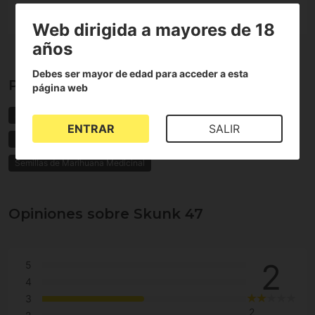
Web dirigida a mayores de 18
años
Debes ser mayor de edad para acceder a esta
Propiedades de Skunk 47
página web
Semillas Fotodependientes
Skunk
Feminizadas
ENTRAR
SALIR
Indica Sativa
Resistentes a la humedad
Efecto relajante
Semillas de Marihuana Medicinal
Opiniones sobre Skunk 47
2
5
4
3
2