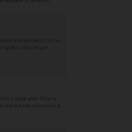
 empezada la floración
ada mal gracias
asado el crecimiento de tus
 cogollos. Gracias por
21cm y otras unos 30cm y
cion porque han empezado a