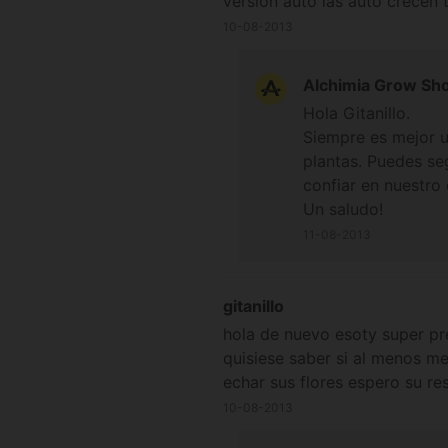
versión auto las auto crecen
termina su crecimiento espe
10-08-2013
Alchimia Grow Sh
Hola Gitanillo.
Siempre es mejor u
plantas. Puedes se
confiar en nuestro
Un saludo!
11-08-2013
gitanillo
hola de nuevo esoty super p
quisiese saber si al menos m
echar sus flores espero su re
10-08-2013