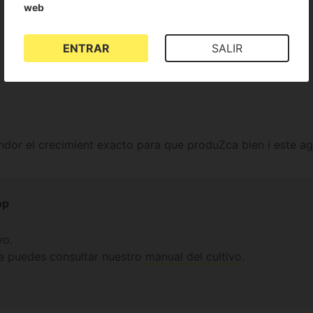
web
Mostrar todos los idiomas (6)
ENTRAR
SALIR
ndor el crecimient exacto para que produZca bien i este agu
op
vo.
a puedes consultar nuestro
manual del cultivo
.