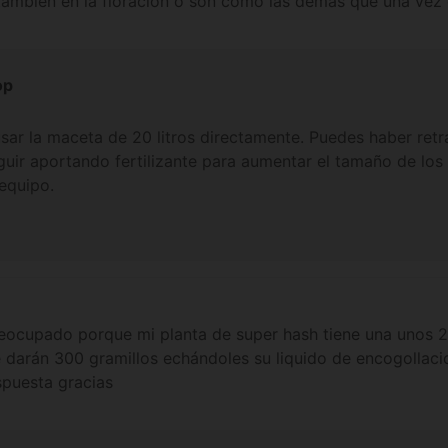
 también en la floración o son como las demás que una vez
ro que pueda aconsejarme pero creo que no esty aciendo n
op
sar la maceta de 20 litros directamente. Puedes haber retr
guir aportando fertilizante para aumentar el tamaño de los
 equipo.
reocupado porque mi planta de super hash tiene una unos 
e darán 300 gramillos echándoles su liquido de encogolla
spuesta gracias