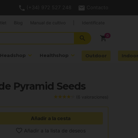
(+34) 972 527 248
Contacto
tlet
Blog
Manual de cultivo
|
Identifícate
search
shopping_cart
Headshop
Healthshop
Outdoor
Indoo
de Pyramid Seeds
(6 valoraciones)
Añadir a la cesta
Añadir a la lista de deseos