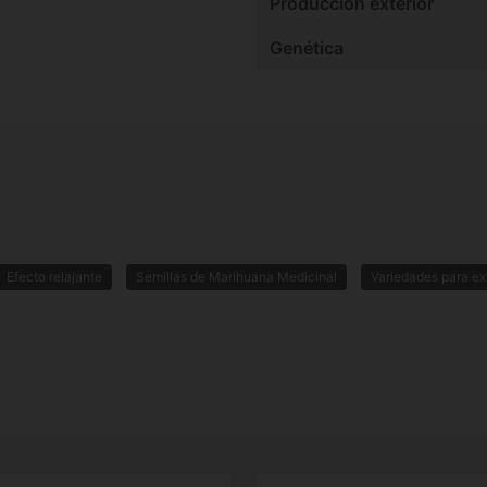
Producción exterior
Genética
Efecto relajante
Semillas de Marihuana Medicinal
Variedades para ex