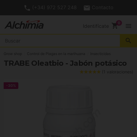
(+34) 972 527 248
Contacto
shopping_cart
menu
Identifícate
search
Grow shop
Control de Plagas en la marihuana
Insecticidas
TRABE Oleatbio - Jabón potásico
(1 valoraciones)
-30%