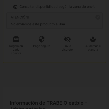
Consultar disponibilidad según la zona de envío.
ATENCIÓN!
No enviamos este producto a
Usa
Regalo
en
Pago
seguro
Envío
Cuidemos el
cada
discreto
planeta
compra
Información de TRABE Oleatbio -