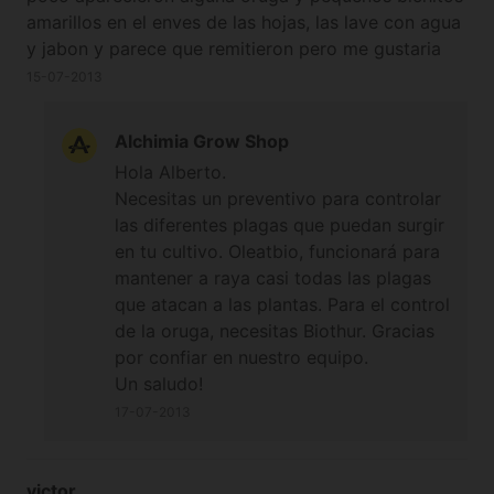
amarillos en el enves de las hojas, las lave con agua
y jabon y parece que remitieron pero me gustaria
tener diferentes productos por si acaso por ahora
15-07-2013
he adquirido el trabe biothur que es para la
floracion tengo entendido pero tambien queria tener
Alchimia Grow Shop
aceite de neem y el jabon potasico. Mis plantas
Hola Alberto.
estan en crecimiento en periodo para sexarlas que
Necesitas un preventivo para controlar
me aconsejas. Muchas gracias
las diferentes plagas que puedan surgir
en tu cultivo. Oleatbio, funcionará para
mantener a raya casi todas las plagas
que atacan a las plantas. Para el control
de la oruga, necesitas Biothur. Gracias
por confiar en nuestro equipo.
Un saludo!
17-07-2013
victor