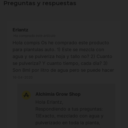
Preguntas y respuestas
Erlantz
Ha comprado este artículo
Hola compis Os he comprado este producto
para plantulas auto. 1) Este se mezcla con
agua y se pulveriza hoja y tallo no? 2) Cuanto
se pulveriza? Y cuanto tiempo, cada dia? 3)
Son 8ml por litro de agua pero se puede hacer
medio litro por ejemplo con la parte de jabón
16-04-2020
correspondiente y dejar la mezcla guardada?
Al ser plantulas digo yo que seran riegos
Alchimia Grow Shop
pequeños. 4) os he comprado bioneem tb de
Hola Erlantz,
proteco. Se pueden mezclar no? Yo creo que
Respondiendo a tus preguntas:
es araña roja y esos q se parecen a los trips
1)Exacto, mezclado con agua y
que son muy feos, haptidae marocco o un
pulverizado en toda la planta,
nombre asi que no recuerdo, a ver si os paso