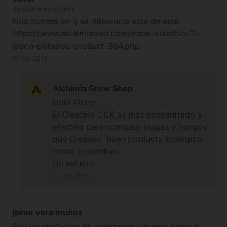
Es cliente de Alchimia
hola buenas en q se diferencia este de este
https://www.alchimiaweb.com/trabe-oleatbio-1l-
jabon-potasico-product-384.php
01-02-2013
Alchimia Grow Shop
Hola Víctor.
El Oleatbio CCK es más concentrado y
efectivo para combatir plagas y hongos
que Oleatbio. Buen producto biológico
como preventivo.
Un saludo!
04-02-2013
jaime vera muñoz
Soy un productor de arandanos y quiero saber si