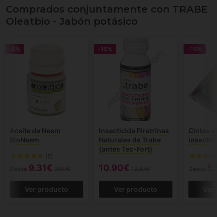
Comprados conjuntamente con TRABE
Oleatbio - Jabón potásico
-5%
-15%
-15%
Aceite de Neem
Insecticida Piretrinas
Cintas a
BioNeem
Naturales de Trabe
insectos
(antes Tec-Fort)
(5)
9.31€
10.90€
5
Desde
9.80€
12.87€
Desde
Ver producto
Ver producto
Ver