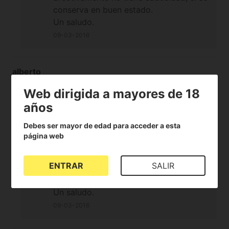
conserva en buen estado.
Un saludo.
09-03-2016
alberto
Hola, al ser jabon no tiene fecha de caducifad
Web dirigida a mayores de 18
verdad? Al aplicarlo con agua destilada? Graciad
años
02-03-2016
Debes ser mayor de edad para acceder a esta
página web
Alchimia Grow Shop
Hola Alberto.
ENTRAR
SALIR
Puedes aplicarlo con agua normal
controlando el PH.
Un saludo.
09-03-2016