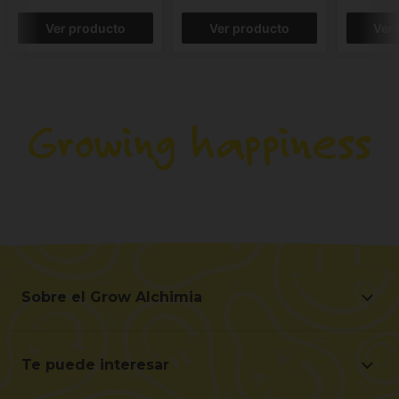
Ver producto
Ver producto
Ver
Sobre el Grow Alchimia
Sobre el Grow Alchimia
Situación y Contacto
Te puede interesar
Ayúdanos a mejorar
Ofertas