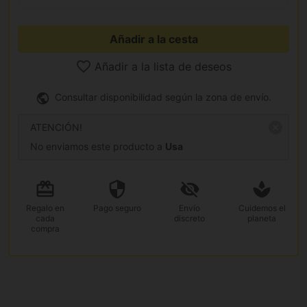
Añadir a la cesta
Añadir a la lista de deseos
Consultar disponibilidad según la zona de envío.
ATENCIÓN!
No enviamos este producto a
Usa
Regalo
en
Pago
seguro
Envío
Cuidemos el
cada
discreto
planeta
compra