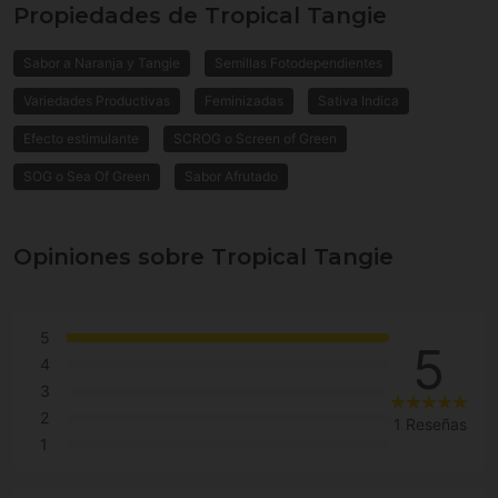
Propiedades de Tropical Tangie
Sabor a Naranja y Tangie
Semillas Fotodependientes
Variedades Productivas
Feminizadas
Sativa Indica
Efecto estimulante
SCROG o Screen of Green
SOG o Sea Of Green
Sabor Afrutado
Opiniones sobre Tropical Tangie
5
5
4
3
2
1 Reseñas
1