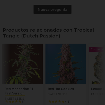
Nueva pregunta
Productos relacionados con Tropical
Tangie (Dutch Passion)
Con regal
Red Mandarine F1
Red Hot Cookies
Lemon M
Fast Version
SWEET SEEDS
FAST BU
SWEET SEEDS
(1)
(13)