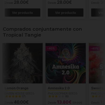
28.00€
28.00€
3
Desde
Desde
Desde
Ver producto
Ver producto
Ver
Comprados conjuntamente con
Tropical Tangie
-40%
-40%
Lemon Orange
Amnesika 2.0
Sweet L
GREEN HOUSE SEEDS
PHILOSOPHER SEEDS
PHILOSO
(7)
(6)
40.00€
13.80€
1
Desde
Desde
23.00€
Desde