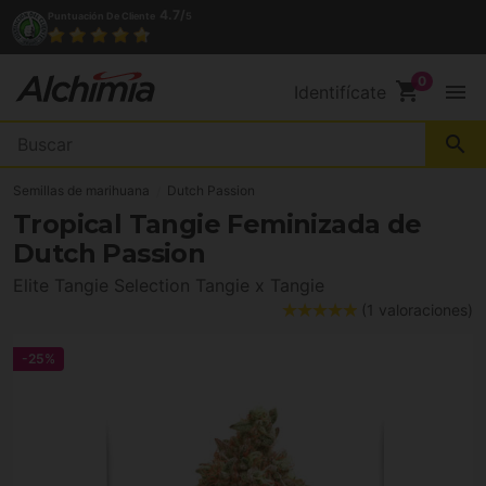
4.7/
Puntuación De Cliente
5
acto
shopping_cart
menu
Identifícate
search
Semillas de marihuana
Dutch Passion
Tropical Tangie Feminizada de
Dutch Passion
Elite Tangie Selection Tangie x Tangie
(1 valoraciones)
-25%