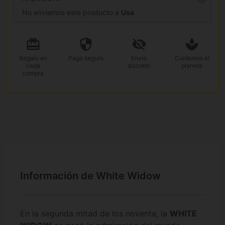
No enviamos este producto a
Usa
Regalo
en
Pago
seguro
Envío
Cuidemos el
cada
discreto
planeta
compra
Información de White Widow
En la segunda mitad de los noventa, la
WHITE