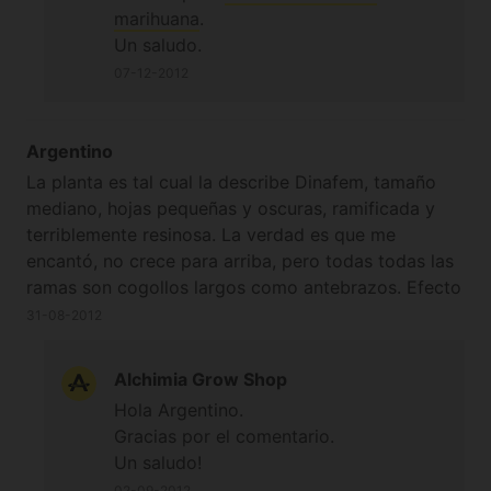
marihuana
.
Un saludo.
07-12-2012
Argentino
La planta es tal cual la describe Dinafem, tamaño
mediano, hojas pequeñas y oscuras, ramificada y
terriblemente resinosa. La verdad es que me
encantó, no crece para arriba, pero todas todas las
ramas son cogollos largos como antebrazos. Efecto
impresionante, muy cerebral y físico, dura no menos
31-08-2012
de una hora y media.
Alchimia Grow Shop
Hola Argentino.
Gracias por el comentario.
Un saludo!
02-09-2012