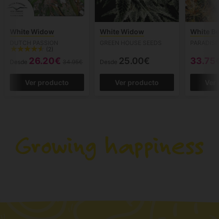
White Widow
White Widow
White Be
DUTCH PASSION
GREEN HOUSE SEEDS
PARADISE
(2)
26.20€
25.00€
33.75
Desde
34.95€
Desde
Ver producto
Ver producto
Ver