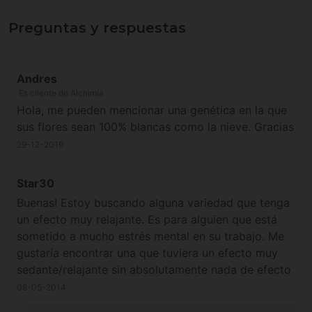
Preguntas y respuestas
Andres
Es cliente de Alchimia
Hola, me pueden mencionar una genética en la que
sus flores sean 100% blancas como la nieve. Gracias
29-12-2019
Star30
Buenas! Estoy buscando alguna variedad que tenga
un efecto muy relajante. Es para alguien que está
sometido a mucho estrés mental en su trabajo. Me
gustaría encontrar una que tuviera un efecto muy
sedante/relajante sin absolutamente nada de efecto
"comecocos". ¿Sabéis si le serviría la White Widow?
08-05-2014
¿o hay alguna otra que sea la mejor en este