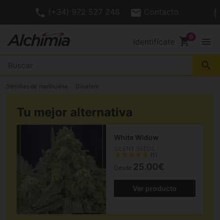
(+34) 972 527 248
Contacto
shopping_cart
menu
Identifícate
search
Semillas de marihuana
Dinafem
Tu mejor alternativa
White Widow
SILENT SEEDS
(1)
25.00€
Desde
Ver producto