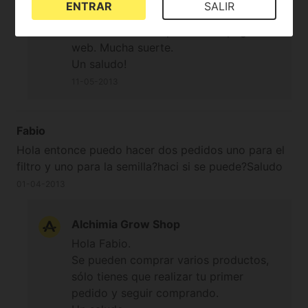
ENTRAR
SALIR
Consulta los métodos de pago que
ofrece nuestra empresa en la página
web. Mucha suerte.
Un saludo!
11-05-2013
Fabio
Hola entonce puedo hacer dos pedidos uno para el
filtro y uno para la semilla?haci si se puede?Saludo
01-04-2013
Alchimia Grow Shop
Hola Fabio.
Se pueden comprar varios productos,
sólo tienes que realizar tu primer
pedido y seguir comprando.