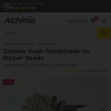
4.7/
Puntuación De Cliente
5
shopping_cart
menu
Identifícate
search
Semillas de marihuana
Ripper Seeds
Zombie Kush Feminizada de
Ripper Seeds
Lavender Kush x Amnesia x Bubba Kush
(4 valoraciones)
-10%