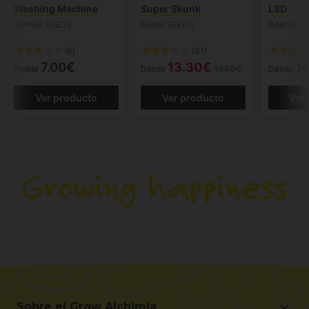
Washing Machine
Super Skunk
LSD
RIPPER SEEDS
SENSI SEEDS
BARNEYS
(6)
(31)
7.00€
13.30€
14
Desde
Desde
19.00€
Desde
Ver producto
Ver producto
Ver
Sobre el Grow Alchimia