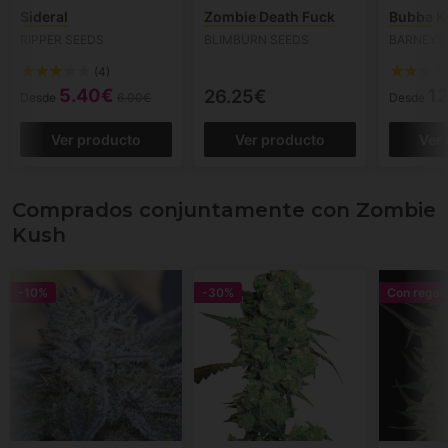
Sideral
Zombie Death Fuck
Bubba K
RIPPER SEEDS
BLIMBURN SEEDS
BARNEYS
(4)
5.40€
12
26.25€
Desde
6.00€
Desde
Ver producto
Ver producto
Ver
Comprados conjuntamente con Zombie
Kush
-10%
-30%
Con regal