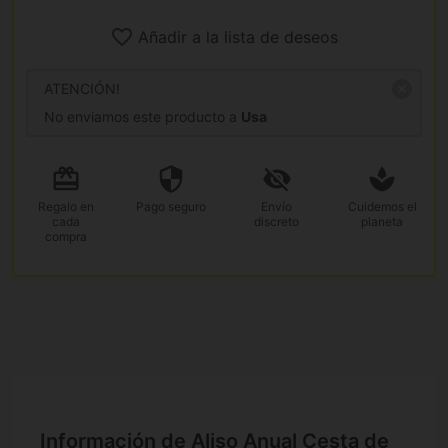
Añadir a la lista de deseos
ATENCIÓN!
No enviamos este producto a
Usa
Regalo
en
Pago
seguro
Envío
Cuidemos el
cada
discreto
planeta
compra
Información de Aliso Anual Cesta de