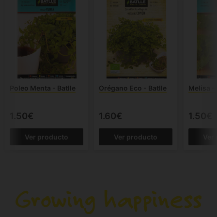
Poleo Menta - Batlle
Orégano Eco - Batlle
Melisa - 
1.50€
1.60€
1.50€
Ver producto
Ver producto
Ver