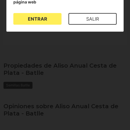
página web
Aclarar o trasplantar dejando
20 cm de
distancia entre plantas
Planta tapizante o de rocalla
ENTRAR
SALIR
El sobre contiene
25g de semillas
Propiedades de Aliso Anual Cesta de
Plata - Batlle
Semillas Batlle
Opiniones sobre Aliso Anual Cesta de
Plata - Batlle