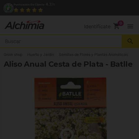
4.7/
Puntuación De Cliente
5
shopping_cart
menu
Identifícate
search
Grow shop
Huerto y Jardín
Semillas de Flores y Plantas Aromáticas
Aliso Anual Cesta de Plata - Batlle