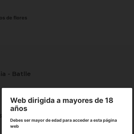
os de flores
a - Batlle
Web dirigida a mayores de 18
años
ia - Batlle
Debes ser mayor de edad para acceder a esta página
web