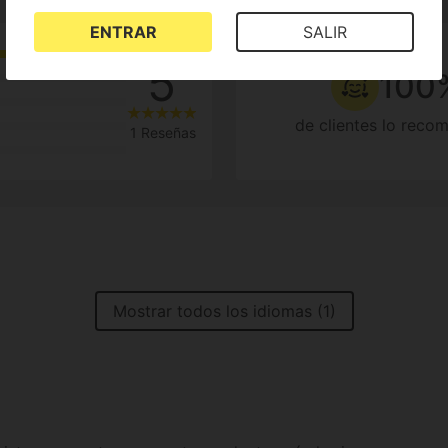
ENTRAR
SALIR
5
100
de clientes lo reco
1 Reseñas
Mostrar todos los idiomas (1)