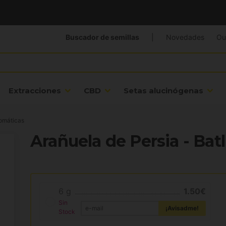
Buscador de semillas
|
Novedades
Ou
Extracciones
CBD
Setas alucinógenas
romáticas
Arañuela de Persia - Batl
6 g
1.50€
Sin
¡Avisadme!
Stock