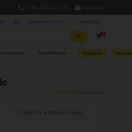
(+34) 972 527 248
Contacto
tlet
Blog
Manual de cultivo
|
Identifícate
search
shopping_cart
Headshop
Healthshop
Outdoor
Indoo
le
(1 valoraciones)
Añadir a la lista de deseos