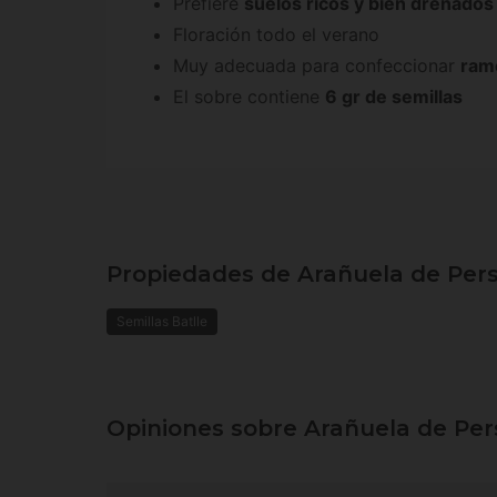
Prefiere
suelos ricos y bien drenados
Floración todo el verano
Muy adecuada para confeccionar
ram
El sobre contiene
6 gr de semillas
Propiedades de Arañuela de Persi
Semillas Batlle
Opiniones sobre Arañuela de Pers