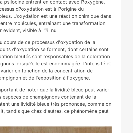
 la psilocine entrent en contact avec l?oxygène,
essus d?oxydation est à l?origine du
bleus. L'oxydation est une réaction chimique dans
 entre molécules, entraînant une transformation
vident, visible à l'?il nu.
Au cours de ce processus d'oxydation de la
oduits d'oxydation se forment, dont certains sont
ation bleutés sont responsables de la coloration
ignons lorsqu?elle est endommagée. L'intensité et
t varier en fonction de la concentration de
ampignon et de l'exposition à l'oxygène.
important de noter que la lividité bleue peut varier
es espèces de champignons contenant de la
ntent une lividité bleue très prononcée, comme on
bit, tandis que chez d'autres, ce phénomène peut