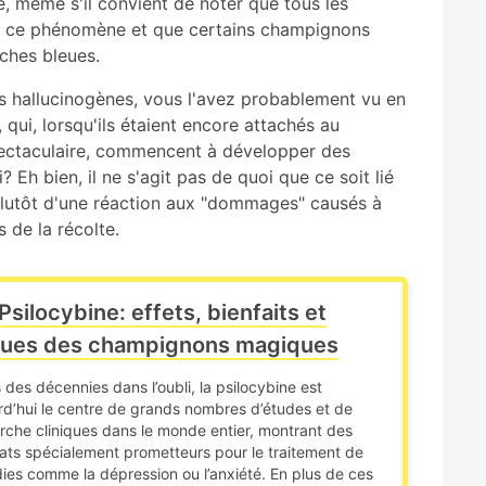
, même s'il convient de noter que tous les
s ce phénomène et que certains champignons
ches bleues.
s hallucinogènes, vous l'avez probablement vu en
 qui, lorsqu'ils étaient encore attachés au
pectaculaire, commencent à développer des
? Eh bien, il ne s'agit pas de quoi que ce soit lié
 plutôt d'une réaction aux "dommages" causés à
s de la récolte.
Psilocybine: effets, bienfaits et
ques des champignons magiques
 des décennies dans l’oubli, la psilocybine est
rd’hui le centre de grands nombres d’études et de
rche cliniques dans le monde entier, montrant des
tats spécialement prometteurs pour le traitement de
ies comme la dépression ou l’anxiété. En plus de ces