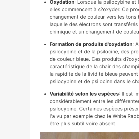
Oxydation
: Lorsque la psilocybine et
elles commencent à s?oxyder. Ce proc
changement de couleur vers les tons 
laquelle des électrons sont transférés
chimique et un changement de couleur é
Formation de produits d'oxydation
: 
psilocybine et de la psilocine, des pr
de couleur bleue. Ces produits d?oxyd
caractéristique de la chair des champ
la rapidité de la lividité bleue peuven
psilocybine et de psilocine dans le ch
Variabilité selon les espèces
: Il est 
considérablement entre les différent
psilocybine. Certaines espèces prése
l'a vu par exemple chez le White Rab
être plus subtil voire absent.