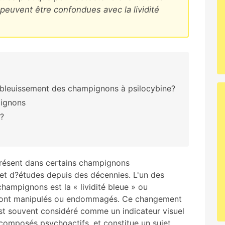
peuvent être confondues avec la lividité
le bleuissement des champignons à psilocybine?
pignons
e?
présent dans certains champignons
n et d?études depuis des décennies. L'un des
champignons est la « lividité bleue » ou
ls sont manipulés ou endommagés. Ce changement
st souvent considéré comme un indicateur visuel
 composés psychoactifs, et constitue un sujet