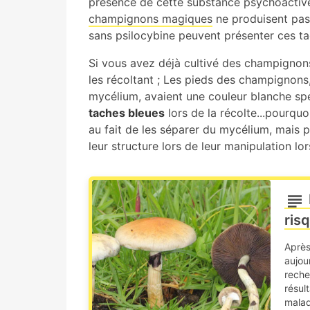
présence de cette substance psychoactive
champignons magiques
ne produisent pa
sans psilocybine peuvent présenter ces ta
Si vous avez déjà cultivé des champignon
les récoltant ; Les pieds des champignons,
mycélium, avaient une couleur blanche s
taches bleues
lors de la récolte...pourquoi
au fait de les séparer du mycélium, mais
leur structure lors de leur manipulation lor
ris
Après
aujou
reche
résul
malad