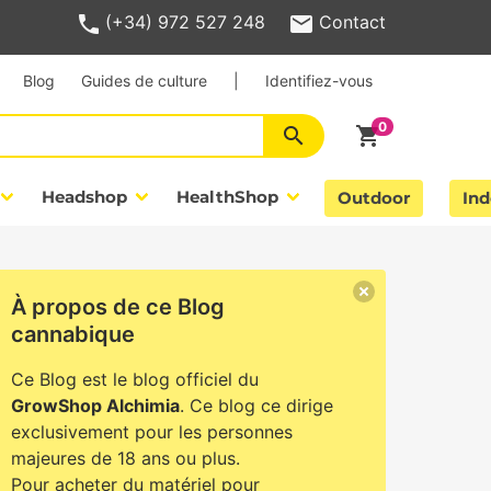
(+34) 972 527 248
Contact
Blog
Guides de culture
|
Identifiez-vous
search
shopping_cart
Headshop
HealthShop
Outdoor
Ind
À propos de ce Blog
cannabique
Ce Blog est le blog officiel du
GrowShop Alchimia
. Ce blog ce dirige
exclusivement pour les personnes
majeures de 18 ans ou plus.
Pour acheter du matériel pour